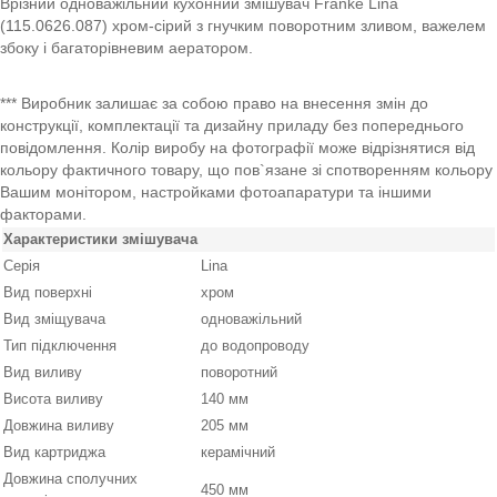
Врізний одноважільний кухонний змішувач Franke Lina
(115.0626.087) хром-сірий з гнучким поворотним зливом, важелем
збоку і багаторівневим аератором.
*** Виробник залишає за собою право на внесення змін до
конструкції, комплектації та дизайну приладу без попереднього
повідомлення. Колір виробу на фотографії може відрізнятися від
кольору фактичного товару, що пов`язане зі спотворенням кольору
Вашим монітором, настройками фотоапаратури та іншими
факторами.
Характеристики змішувача
Серія
Lina
Вид поверхні
хром
Вид зміщувача
одноважільний
Тип підключення
до водопроводу
Вид виливу
поворотний
Висота виливу
140 мм
Довжина виливу
205 мм
Вид картриджа
керамічний
Довжина сполучних
450 мм