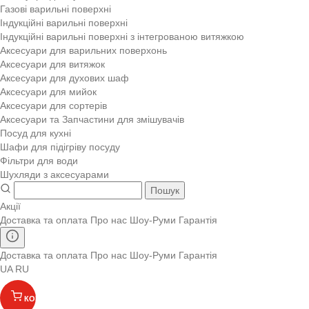
Газові варильні поверхні
Індукційні варильні поверхні
Індукційні варильні поверхні з інтегрованою витяжкою
Аксесуари для варильних поверхонь
Аксесуари для витяжок
Аксесуари для духових шаф
Аксесуари для мийок
Аксесуари для сортерів
Аксесуари та Запчастини для змішувачів
Посуд для кухні
Шафи для підігріву посуду
Фільтри для води
Шухляди з аксесуарами
Пошук
Акції
Доставка та оплата
Про нас
Шоу-Руми
Гарантія
Доставка та оплата
Про нас
Шоу-Руми
Гарантія
UA
RU
КОШИК
(
)