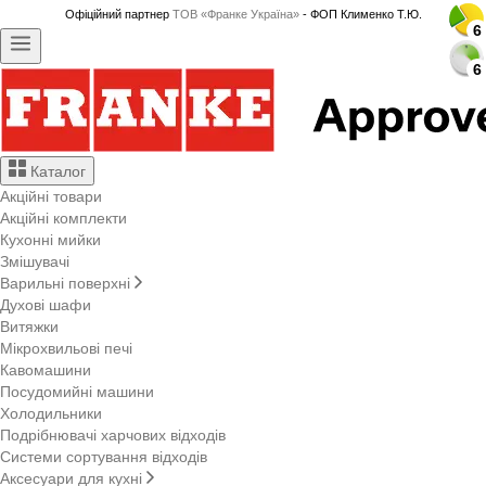
Офіційний партнер
ТОВ «Франке Україна»
- ФОП Клименко Т.Ю.
6
6
6
6
6
6
6
6
6
6
6
6
6
6
6
6
6
6
6
6
6
6
6
6
6
6
6
6
6
6
6
6
6
6
6
6
6
6
6
6
6
6
6
6
6
6
Каталог
Акційні товари
Акційні комплекти
Кухонні мийки
Змішувачі
Варильні поверхні
Духові шафи
Витяжки
Мікрохвильові печі
Кавомашини
Посудомийні машини
Холодильники
Подрібнювачі харчових відходів
Системи сортування відходів
Аксесуари для кухні