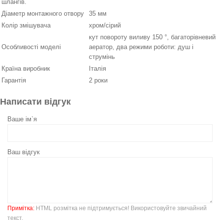
шлангів.
Діаметр монтажного отвору
35 мм
Колір змішувача
хром/сірий
кут повороту виливу 150 °, багаторівневий
Особливості моделі
аератор, два режими роботи: душ і
струмінь
Країна виробник
Італія
Гарантія
2 роки
Написати відгук
Ваше ім`я
Ваш відгук
Примітка:
HTML розмітка не підтримується! Використовуйте звичайний
текст.