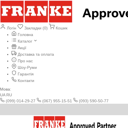
Логін
Закладки (0)
Кошик
Головна
Каталог
Акції
Доставка та оплата
Про нас
Шоу-Руми
Гарантія
Контакти
Мова:
UA
RU
(099) 014-29-27
(067) 955-15-51
(093) 590-50-77