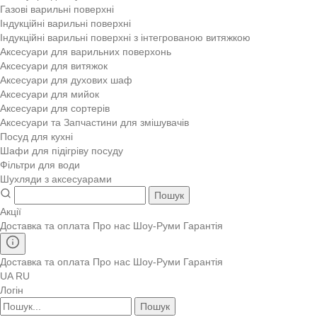
Газові варильні поверхні
Індукційні варильні поверхні
Індукційні варильні поверхні з інтегрованою витяжкою
Аксесуари для варильних поверхонь
Аксесуари для витяжок
Аксесуари для духових шаф
Аксесуари для мийок
Аксесуари для сортерів
Аксесуари та Запчастини для змішувачів
Посуд для кухні
Шафи для підігріву посуду
Фільтри для води
Шухляди з аксесуарами
Пошук
Акції
Доставка та оплата
Про нас
Шоу-Руми
Гарантія
Доставка та оплата
Про нас
Шоу-Руми
Гарантія
UA
RU
Логін
Пошук