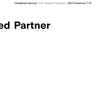
Офіційний партнер
ТОВ «Франке Україна»
- ФОП Клименко Т.Ю.