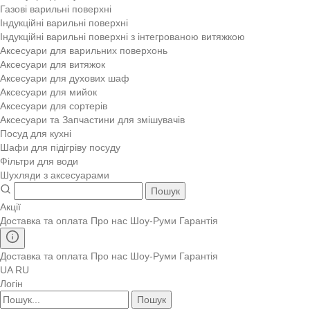
Газові варильні поверхні
Індукційні варильні поверхні
Індукційні варильні поверхні з інтегрованою витяжкою
Аксесуари для варильних поверхонь
Аксесуари для витяжок
Аксесуари для духових шаф
Аксесуари для мийок
Аксесуари для сортерів
Аксесуари та Запчастини для змішувачів
Посуд для кухні
Шафи для підігріву посуду
Фільтри для води
Шухляди з аксесуарами
Пошук
Акції
Доставка та оплата
Про нас
Шоу-Руми
Гарантія
Доставка та оплата
Про нас
Шоу-Руми
Гарантія
UA
RU
Логін
Пошук