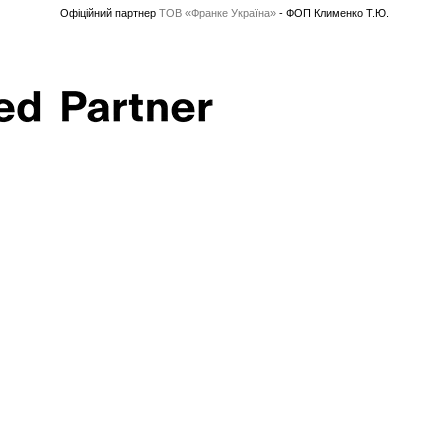
Офіційний партнер
ТОВ «Франке Україна»
- ФОП Клименко Т.Ю.