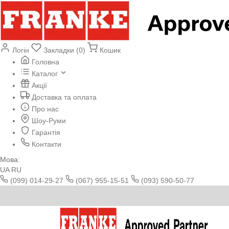
Логін
Закладки (0)
Кошик
Головна
Каталог
Акції
Доставка та оплата
Про нас
Шоу-Руми
Гарантія
Контакти
Мова:
UA
RU
(099) 014-29-27
(067) 955-15-51
(093) 590-50-77