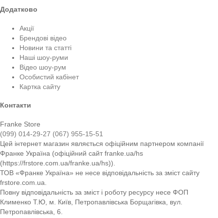
Додатково
Акції
Брендові відео
Новини та статті
Наші шоу-руми
Відео шоу-рум
Особистий кабінет
Картка сайту
Контакти
Franke Store
(099) 014-29-27
(067) 955-15-51
Цей інтернет магазин являється офіційним партнером компанії
Франке Україна (офіційний сайт franke.ua/hs
(https://frstore.com.ua/franke.ua/hs)).
ТОВ «Франке Україна» не несе відповідальність за зміст сайту
frstore.com.ua.
Повну відповідальність за зміст і роботу ресурсу несе ФОП
Клименко Т.Ю, м. Київ, Петропавлівська Борщагівка, вул.
Петропавлівська, 6.