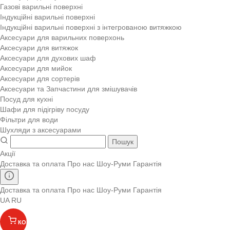
Газові варильні поверхні
Індукційні варильні поверхні
Індукційні варильні поверхні з інтегрованою витяжкою
Аксесуари для варильних поверхонь
Аксесуари для витяжок
Аксесуари для духових шаф
Аксесуари для мийок
Аксесуари для сортерів
Аксесуари та Запчастини для змішувачів
Посуд для кухні
Шафи для підігріву посуду
Фільтри для води
Шухляди з аксесуарами
Пошук
Акції
Доставка та оплата
Про нас
Шоу-Руми
Гарантія
Доставка та оплата
Про нас
Шоу-Руми
Гарантія
UA
RU
КОШИК
(
)