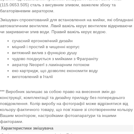
(115.0653.505) сталь з висувним зливом, важелем збоку та
багаторівневим аератором.
Змішувач спроектований для встановлення на мийки, які обладнані
автоматичним вентилем. Лівий важіль керує вентилем відкриваючи
чи закриваючи злив води. Правий важіль керує водою.
сучасний ергономічний дизайн
міцний і простий в чищенні корпус
витяжний вилив з функцією душу
чудово поєднується з мийками з Фраграніту
аератор Neoperl з ламінарним потоком
еко картридж, що дозволяє економити воду
виготовлений в Італії
*** Виробник залишає за собою право на внесення змін до
конструкції, комплектації та дизайну приладу без попереднього
повідомлення. Колір виробу на фотографії може відрізнятися від
кольору фактичного товару, що пов`язане зі спотворенням кольору
Вашим монітором, настройками фотоапаратури та іншими
факторами.
Характеристики змішувача