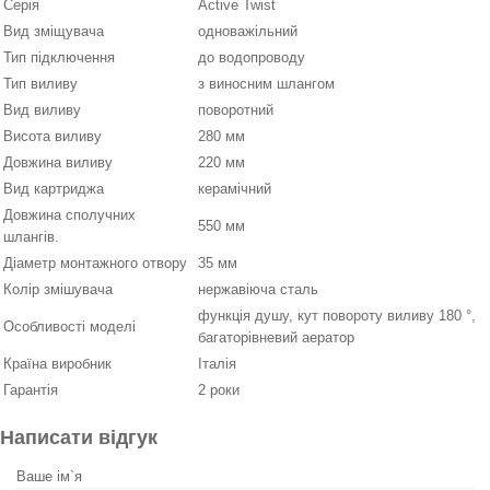
Серія
Active Twist
Вид зміщувача
одноважільний
Тип підключення
до водопроводу
Тип виливу
з виносним шлангом
Вид виливу
поворотний
Висота виливу
280 мм
Довжина виливу
220 мм
Вид картриджа
керамічний
Довжина сполучних
550 мм
шлангів.
Діаметр монтажного отвору
35 мм
Колір змішувача
нержавіюча сталь
функція душу, кут повороту виливу 180 °,
Особливості моделі
багаторівневий аератор
Країна виробник
Італія
Гарантія
2 роки
Написати відгук
Ваше ім`я