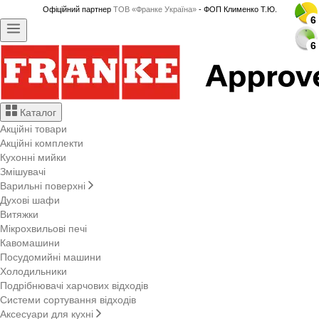
Офіційний партнер
ТОВ «Франке Україна»
- ФОП Клименко Т.Ю.
6
6
6
6
6
6
6
6
6
6
6
6
6
6
6
6
6
6
6
6
6
6
6
6
6
6
6
6
Каталог
Акційні товари
Акційні комплекти
Кухонні мийки
Змішувачі
Варильні поверхні
Духові шафи
Витяжки
Мікрохвильові печі
Кавомашини
Посудомийні машини
Холодильники
Подрібнювачі харчових відходів
Системи сортування відходів
Аксесуари для кухні