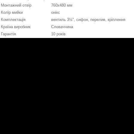
Монтажний отвір
760x480 мм
Колір мийки
онікс
Комплектація
вентиль 3½", сифон, перелив, кріплення
Країна виробник
Словаччина
Гарантія
10 років