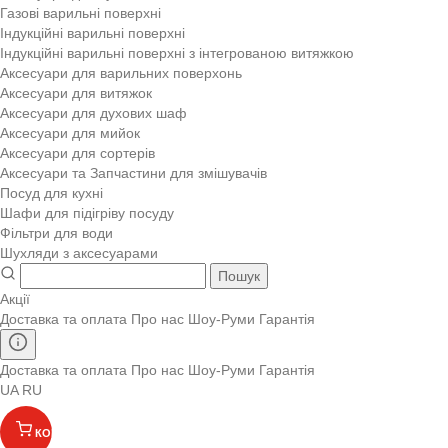
Газові варильні поверхні
Індукційні варильні поверхні
Індукційні варильні поверхні з інтегрованою витяжкою
Аксесуари для варильних поверхонь
Аксесуари для витяжок
Аксесуари для духових шаф
Аксесуари для мийок
Аксесуари для сортерів
Аксесуари та Запчастини для змішувачів
Посуд для кухні
Шафи для підігріву посуду
Фільтри для води
Шухляди з аксесуарами
Пошук
Акції
Доставка та оплата
Про нас
Шоу-Руми
Гарантія
Доставка та оплата
Про нас
Шоу-Руми
Гарантія
UA
RU
КОШИК
(
)