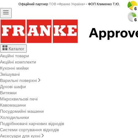
Офіційний партнер
ТОВ «Франке Україна»
- ФОП Клименко Т.Ю.
6
6
6
6
6
6
6
6
6
6
6
6
6
6
6
6
6
6
6
6
6
6
6
6
6
6
6
6
6
6
Каталог
Акційні товари
Акційні комплекти
Кухонні мийки
Змішувачі
Варильні поверхні
Духові шафи
Витяжки
Мікрохвильові печі
Кавомашини
Посудомийні машини
Холодильники
Подрібнювачі харчових відходів
Системи сортування відходів
Аксесуари для кухні