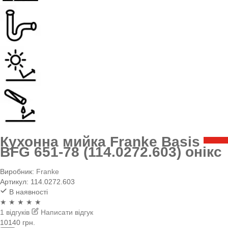
Кухонна мийка Franke Basis
BFG 651-78 (114.0272.603) онікс
Виробник:
Franke
Артикул:
114.0272.603
В наявності
★ ★ ★ ★ ★
1 відгуків
Написати відгук
10140 грн.