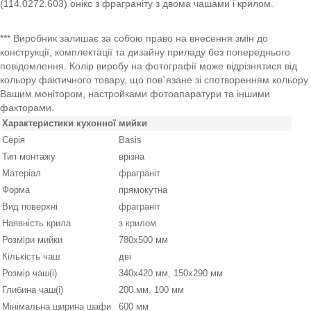
(114.0272.603) онікс з фраграніту з двома чашами і крилом.
*** Виробник залишає за собою право на внесення змін до
конструкції, комплектації та дизайну приладу без попереднього
повідомлення. Колір виробу на фотографії може відрізнятися від
кольору фактичного товару, що пов`язане зі спотворенням кольору
Вашим монітором, настройками фотоапаратури та іншими
факторами.
Характеристики кухонної мийки
Серія
Basis
Тип монтажу
врізна
Матеріал
фраграніт
Форма
прямокутна
Вид поверхні
фраграніт
Наявність крила
з крилом
Розміри мийки
780х500 мм
Кількість чаш
дві
Розмір чаш(і)
340x420 мм, 150x290 мм
Глибина чаш(і)
200 мм, 100 мм
Мінімальна ширина шафи
600 мм