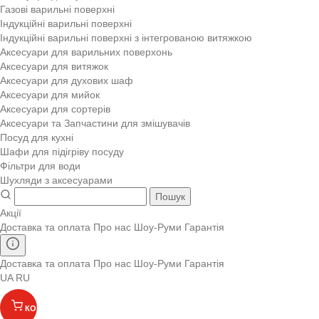
Газові варильні поверхні
Індукційні варильні поверхні
Індукційні варильні поверхні з інтегрованою витяжкою
Аксесуари для варильних поверхонь
Аксесуари для витяжок
Аксесуари для духових шаф
Аксесуари для мийок
Аксесуари для сортерів
Аксесуари та Запчастини для змішувачів
Посуд для кухні
Шафи для підігріву посуду
Фільтри для води
Шухляди з аксесуарами
Пошук
Акції
Доставка та оплата
Про нас
Шоу-Руми
Гарантія
Доставка та оплата
Про нас
Шоу-Руми
Гарантія
UA
RU
КОШИК
(
)