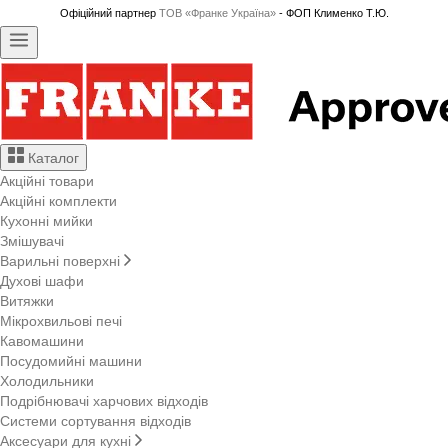
Офіційний партнер
ТОВ «Франке Україна»
- ФОП Клименко Т.Ю.
Каталог
Акційні товари
Акційні комплекти
Кухонні мийки
Змішувачі
Варильні поверхні
Духові шафи
Витяжки
Мікрохвильові печі
Кавомашини
Посудомийні машини
Холодильники
Подрібнювачі харчових відходів
Системи сортування відходів
Аксесуари для кухні