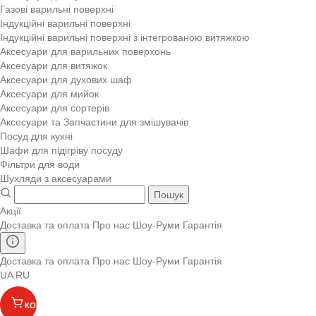
Газові варильні поверхні
Індукційні варильні поверхні
Індукційні варильні поверхні з інтегрованою витяжкою
Аксесуари для варильних поверхонь
Аксесуари для витяжок
Аксесуари для духових шаф
Аксесуари для мийок
Аксесуари для сортерів
Аксесуари та Запчастини для змішувачів
Посуд для кухні
Шафи для підігріву посуду
Фільтри для води
Шухляди з аксесуарами
Пошук
Акції
Доставка та оплата
Про нас
Шоу-Руми
Гарантія
Доставка та оплата
Про нас
Шоу-Руми
Гарантія
UA
RU
КОШИК
(
)