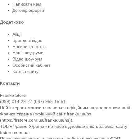
Написати нам
Договір оферти
Додатково
Акції
Брендові відео
Новини та статті
Наші шоу-руми
Відео шоу-рум
Особистий кабінет
Картка сайту
Контакти
Franke Store
(099) 014-29-27
(067) 955-15-51
Цей інтернет магазин являється офіційним партнером компанії
Франке Україна (офіційний сайт franke.ua/hs
(https://frstore.com.ua/franke.ua/hs)).
ТОВ «Франке Україна» не несе відповідальність за зміст сайту
frstore.com.ua.
Повну відповідальність за зміст і роботу ресурсу несе ФОП