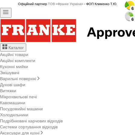
Офіційний партнер
ТОВ «Франке Україна»
- ФОП Клименко Т.Ю.
6
6
6
6
6
6
6
6
6
6
6
6
6
6
6
6
6
6
6
6
6
6
6
6
6
6
6
6
Каталог
Акційні товари
Акційні комплекти
Кухонні мийки
Змішувачі
Варильні поверхні
Духові шафи
Витяжки
Мікрохвильові печі
Кавомашини
Посудомийні машини
Холодильники
Подрібнювачі харчових відходів
Системи сортування відходів
Аксесуари для кухні