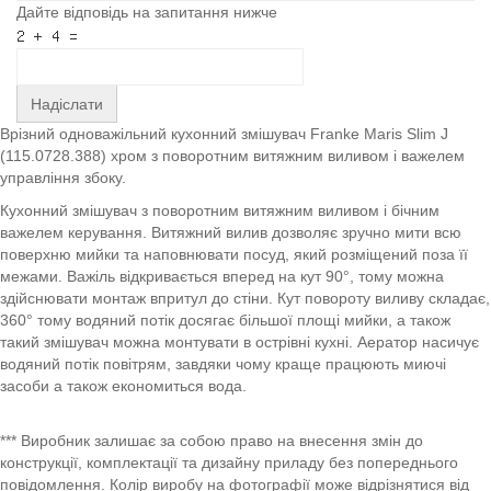
Дайте відповідь на запитання нижче
Надіслати
Врізний одноважільний кухонний змішувач Franke Maris Slim J
(115.0728.388) хром з поворотним витяжним виливом і важелем
управління збоку.
Кухонний змішувач з поворотним витяжним виливом і бічним
важелем керування. Витяжний вилив дозволяє зручно мити всю
поверхню мийки та наповнювати посуд, який розміщений поза її
межами. Важіль відкривається вперед на кут 90°, тому можна
здійснювати монтаж впритул до стіни. Кут повороту виливу складає,
360° тому водяний потік досягає більшої площі мийки, а також
такий змішувач можна монтувати в острівні кухні. Аератор насичує
водяний потік повітрям, завдяки чому краще працюють миючі
засоби а також економиться вода.
*** Виробник залишає за собою право на внесення змін до
конструкції, комплектації та дизайну приладу без попереднього
повідомлення. Колір виробу на фотографії може відрізнятися від