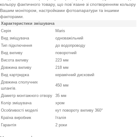
кольору фактичного товару, що пов`язане зі спотворенням кольору
Вашим монітором, настройками фотоапаратури та іншими
факторами.
Характеристики змішувача
Серія
Maris
Вид зміщувача
одноважільний
Тип підключення
до водопроводу
Вид виливу
поворотний
Висота виливу
223 мм
Довжина виливу
218 мм
Вид картриджа
керамічний дисковий
Довжина сполучних
450 мм
шлангів.
Діаметр монтажного отвору
35 мм
Колір змішувача
хром
Особливості моделі
кут повороту виливу 360°
Країна виробник
Італія
Гарантія
2 роки