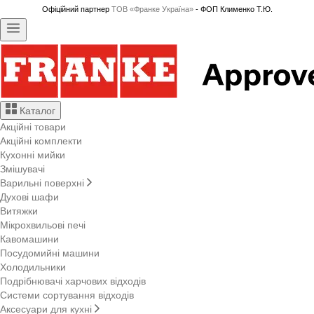
Офіційний партнер
ТОВ «Франке Україна»
- ФОП Клименко Т.Ю.
Каталог
Акційні товари
Акційні комплекти
Кухонні мийки
Змішувачі
Варильні поверхні
Духові шафи
Витяжки
Мікрохвильові печі
Кавомашини
Посудомийні машини
Холодильники
Подрібнювачі харчових відходів
Системи сортування відходів
Аксесуари для кухні