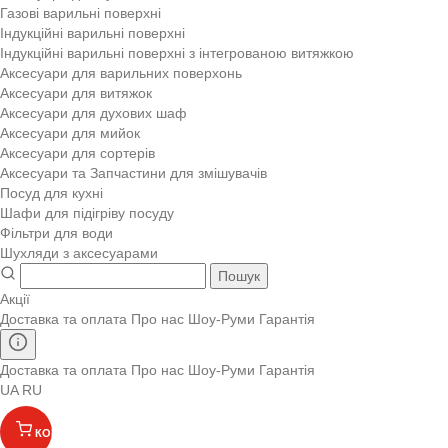
Газові варильні поверхні
Індукційні варильні поверхні
Індукційні варильні поверхні з інтегрованою витяжкою
Аксесуари для варильних поверхонь
Аксесуари для витяжок
Аксесуари для духових шаф
Аксесуари для мийок
Аксесуари для сортерів
Аксесуари та Запчастини для змішувачів
Посуд для кухні
Шафи для підігріву посуду
Фільтри для води
Шухляди з аксесуарами
Пошук
Акції
Доставка та оплата
Про нас
Шоу-Руми
Гарантія
Доставка та оплата
Про нас
Шоу-Руми
Гарантія
UA
RU
КОШИК
(
)