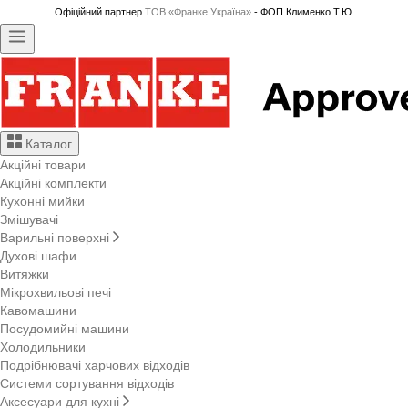
Офіційний партнер
ТОВ «Франке Україна»
- ФОП Клименко Т.Ю.
Каталог
Акційні товари
Акційні комплекти
Кухонні мийки
Змішувачі
Варильні поверхні
Духові шафи
Витяжки
Мікрохвильові печі
Кавомашини
Посудомийні машини
Холодильники
Подрібнювачі харчових відходів
Системи сортування відходів
Аксесуари для кухні