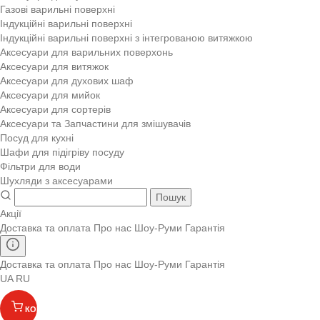
Газові варильні поверхні
Індукційні варильні поверхні
Індукційні варильні поверхні з інтегрованою витяжкою
Аксесуари для варильних поверхонь
Аксесуари для витяжок
Аксесуари для духових шаф
Аксесуари для мийок
Аксесуари для сортерів
Аксесуари та Запчастини для змішувачів
Посуд для кухні
Шафи для підігріву посуду
Фільтри для води
Шухляди з аксесуарами
Пошук
Акції
Доставка та оплата
Про нас
Шоу-Руми
Гарантія
Доставка та оплата
Про нас
Шоу-Руми
Гарантія
UA
RU
КОШИК
(
)