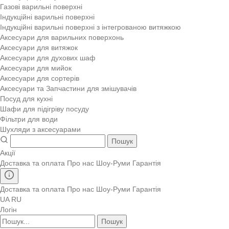
Газові варильні поверхні
Індукційні варильні поверхні
Індукційні варильні поверхні з інтегрованою витяжкою
Аксесуари для варильних поверхонь
Аксесуари для витяжок
Аксесуари для духових шаф
Аксесуари для мийок
Аксесуари для сортерів
Аксесуари та Запчастини для змішувачів
Посуд для кухні
Шафи для підігріву посуду
Фільтри для води
Шухляди з аксесуарами
Пошук
Акції
Доставка та оплата
Про нас
Шоу-Руми
Гарантія
Доставка та оплата
Про нас
Шоу-Руми
Гарантія
UA
RU
Логін
Пошук