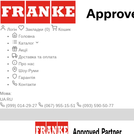
Логін
Закладки (0)
Кошик
Головна
Каталог
Акції
Доставка та оплата
Про нас
Шоу-Руми
Гарантія
Контакти
Мова:
UA
RU
(099) 014-29-27
(067) 955-15-51
(093) 590-50-77