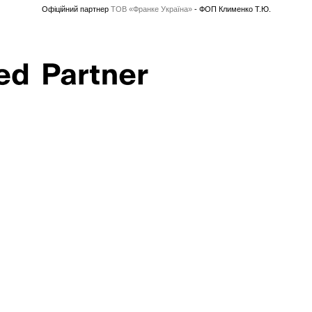
Офіційний партнер
ТОВ «Франке Україна»
- ФОП Клименко Т.Ю.