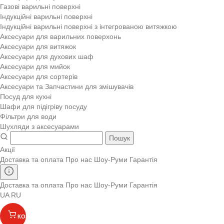
Газові варильні поверхні
Індукційні варильні поверхні
Індукційні варильні поверхні з інтегрованою витяжкою
Аксесуари для варильних поверхонь
Аксесуари для витяжок
Аксесуари для духових шаф
Аксесуари для мийок
Аксесуари для сортерів
Аксесуари та Запчастини для змішувачів
Посуд для кухні
Шафи для підігріву посуду
Фільтри для води
Шухляди з аксесуарами
Пошук
Акції
Доставка та оплата
Про нас
Шоу-Руми
Гарантія
Доставка та оплата
Про нас
Шоу-Руми
Гарантія
UA
RU
КОШИК
(
)