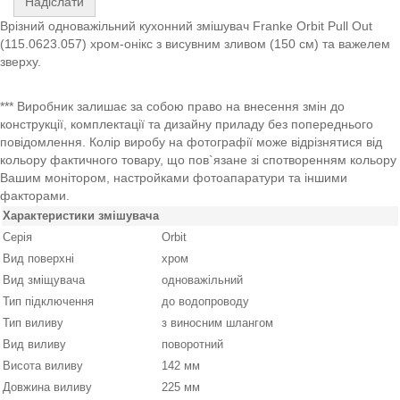
Надіслати
Врізний одноважільний кухонний змішувач Franke Orbit Pull Out
(115.0623.057) хром-онікс з висувним зливом (150 см) та важелем
зверху.
*** Виробник залишає за собою право на внесення змін до
конструкції, комплектації та дизайну приладу без попереднього
повідомлення. Колір виробу на фотографії може відрізнятися від
кольору фактичного товару, що пов`язане зі спотворенням кольору
Вашим монітором, настройками фотоапаратури та іншими
факторами.
Характеристики змішувача
Серія
Orbit
Вид поверхні
хром
Вид зміщувача
одноважільний
Тип підключення
до водопроводу
Тип виливу
з виносним шлангом
Вид виливу
поворотний
Висота виливу
142 мм
Довжина виливу
225 мм