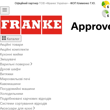
Офіційний партнер
ТОВ «Франке Україна»
- ФОП Клименко Т.Ю.
6
6
6
6
6
6
6
6
6
6
6
6
6
6
6
6
6
6
6
6
6
6
6
6
Каталог
Акційні товари
Акційні комплекти
Кухонні мийки
Змішувачі
Варильні поверхні
Духові шафи
Витяжки
Мікрохвильові печі
Кавомашини
Посудомийні машини
Холодильники
Подрібнювачі харчових відходів
Системи сортування відходів
Аксесуари для кухні