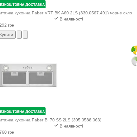
итяжка кухонна Faber VRT BK A60 2LS (330.0567.491) чорне скло
В наявності
292 грн.
Купити
итяжка кухонна Faber BI 70 SS 2LS (305.0588.063)
В наявності
760 грн.