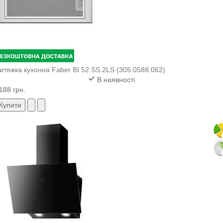
итяжка кухонна Faber BI 52 SS 2LS (305.0588.062)
В наявності
188 грн.
Купити