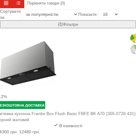
Порівняти товари (0)
Сортувати
Показати:
за:
Фільтри
12%
итяжка кухонна Franke Box Flush Basic FBFE BK A70 (305.0728.431)
орний матовий
В наявності
4300 грн.
12480 грн.