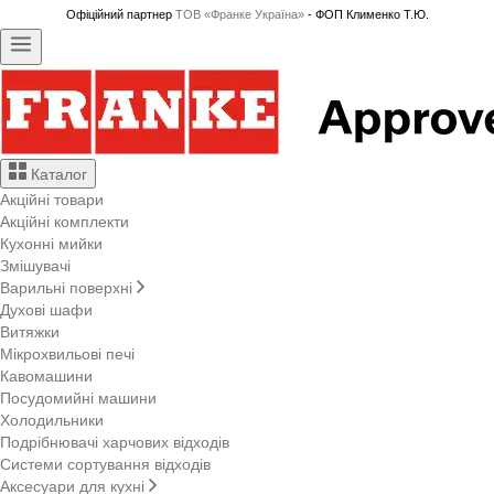
Офіційний партнер
ТОВ «Франке Україна»
- ФОП Клименко Т.Ю.
Каталог
Акційні товари
Акційні комплекти
Кухонні мийки
Змішувачі
Варильні поверхні
Духові шафи
Витяжки
Мікрохвильові печі
Кавомашини
Посудомийні машини
Холодильники
Подрібнювачі харчових відходів
Системи сортування відходів
Аксесуари для кухні