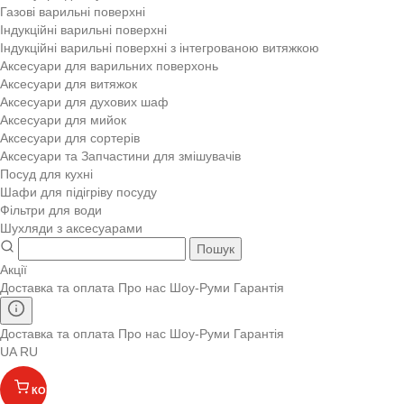
Газові варильні поверхні
Індукційні варильні поверхні
Індукційні варильні поверхні з інтегрованою витяжкою
Аксесуари для варильних поверхонь
Аксесуари для витяжок
Аксесуари для духових шаф
Аксесуари для мийок
Аксесуари для сортерів
Аксесуари та Запчастини для змішувачів
Посуд для кухні
Шафи для підігріву посуду
Фільтри для води
Шухляди з аксесуарами
Пошук
Акції
Доставка та оплата
Про нас
Шоу-Руми
Гарантія
Доставка та оплата
Про нас
Шоу-Руми
Гарантія
UA
RU
КОШИК
(
)