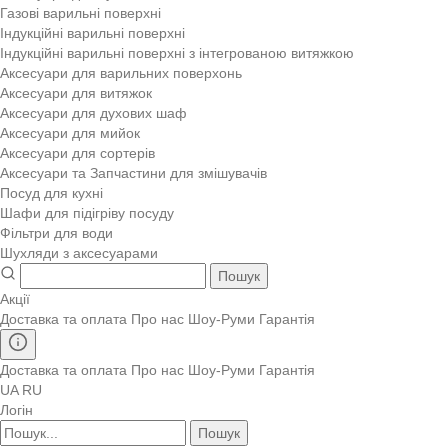
Газові варильні поверхні
Індукційні варильні поверхні
Індукційні варильні поверхні з інтегрованою витяжкою
Аксесуари для варильних поверхонь
Аксесуари для витяжок
Аксесуари для духових шаф
Аксесуари для мийок
Аксесуари для сортерів
Аксесуари та Запчастини для змішувачів
Посуд для кухні
Шафи для підігріву посуду
Фільтри для води
Шухляди з аксесуарами
Пошук
Акції
Доставка та оплата
Про нас
Шоу-Руми
Гарантія
Доставка та оплата
Про нас
Шоу-Руми
Гарантія
UA
RU
Логін
Пошук