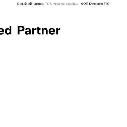
Офіційний партнер
ТОВ «Франке Україна»
- ФОП Клименко Т.Ю.