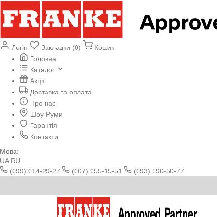
Логін
Закладки (0)
Кошик
Головна
Каталог
Акції
Доставка та оплата
Про нас
Шоу-Руми
Гарантія
Контакти
Мова:
UA
RU
(099) 014-29-27
(067) 955-15-51
(093) 590-50-77