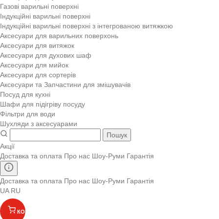
Газові варильні поверхні
Індукційні варильні поверхні
Індукційні варильні поверхні з інтегрованою витяжкою
Аксесуари для варильних поверхонь
Аксесуари для витяжок
Аксесуари для духових шаф
Аксесуари для мийок
Аксесуари для сортерів
Аксесуари та Запчастини для змішувачів
Посуд для кухні
Шафи для підігріву посуду
Фільтри для води
Шухляди з аксесуарами
Пошук
Акції
Доставка та оплата
Про нас
Шоу-Руми
Гарантія
Доставка та оплата
Про нас
Шоу-Руми
Гарантія
UA
RU
КОШИК
(
)