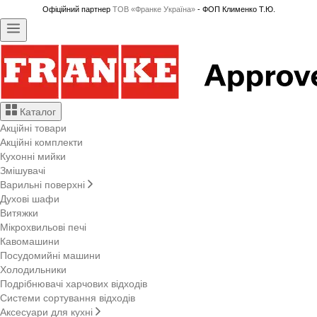
Офіційний партнер
ТОВ «Франке Україна»
- ФОП Клименко Т.Ю.
Каталог
Акційні товари
Акційні комплекти
Кухонні мийки
Змішувачі
Варильні поверхні
Духові шафи
Витяжки
Мікрохвильові печі
Кавомашини
Посудомийні машини
Холодильники
Подрібнювачі харчових відходів
Системи сортування відходів
Аксесуари для кухні