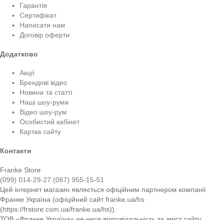
Гарантія
Сертифікат
Написати нам
Договір оферти
Додатково
Акції
Брендові відео
Новини та статті
Наші шоу-руми
Відео шоу-рум
Особистий кабінет
Картка сайту
Контакти
Franke Store
(099) 014-29-27
(067) 955-15-51
Цей інтернет магазин являється офіційним партнером компанії
Франке Україна (офіційний сайт franke.ua/hs
(https://frstore.com.ua/franke.ua/hs)).
ТОВ «Франке Україна» не несе відповідальність за зміст сайту