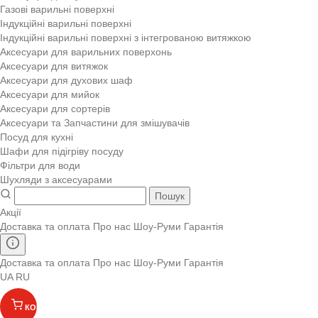
Газові варильні поверхні
Індукційні варильні поверхні
Індукційні варильні поверхні з інтегрованою витяжкою
Аксесуари для варильних поверхонь
Аксесуари для витяжок
Аксесуари для духових шаф
Аксесуари для мийок
Аксесуари для сортерів
Аксесуари та Запчастини для змішувачів
Посуд для кухні
Шафи для підігріву посуду
Фільтри для води
Шухляди з аксесуарами
Пошук
Акції
Доставка та оплата
Про нас
Шоу-Руми
Гарантія
Доставка та оплата
Про нас
Шоу-Руми
Гарантія
UA
RU
КОШИК
(
)