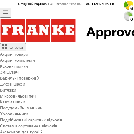
Офіційний партнер
ТОВ «Франке Україна»
- ФОП Клименко Т.Ю.
6
6
6
6
6
6
6
6
6
6
6
6
6
6
6
6
6
6
6
6
6
6
6
6
6
6
6
6
6
6
Каталог
Акційні товари
Акційні комплекти
Кухонні мийки
Змішувачі
Варильні поверхні
Духові шафи
Витяжки
Мікрохвильові печі
Кавомашини
Посудомийні машини
Холодильники
Подрібнювачі харчових відходів
Системи сортування відходів
Аксесуари для кухні