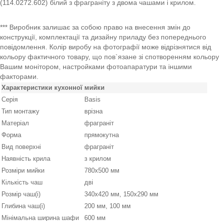
(114.0272.602) білий з фраграніту з двома чашами і крилом.
*** Виробник залишає за собою право на внесення змін до
конструкції, комплектації та дизайну приладу без попереднього
повідомлення. Колір виробу на фотографії може відрізнятися від
кольору фактичного товару, що пов`язане зі спотворенням кольору
Вашим монітором, настройками фотоапаратури та іншими
факторами.
Характеристики кухонної мийки
Серія
Basis
Тип монтажу
врізна
Матеріал
фраграніт
Форма
прямокутна
Вид поверхні
фраграніт
Наявність крила
з крилом
Розміри мийки
780х500 мм
Кількість чаш
дві
Розмір чаш(і)
340x420 мм, 150x290 мм
Глибина чаш(і)
200 мм, 100 мм
Мінімальна ширина шафи
600 мм