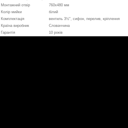
Монтажний отвір
760x480 мм
Колір мийки
білий
Комплектація
вентиль 3½", сифон, перелив, кріплення
Країна виробник
Словаччина
Гарантія
10 років