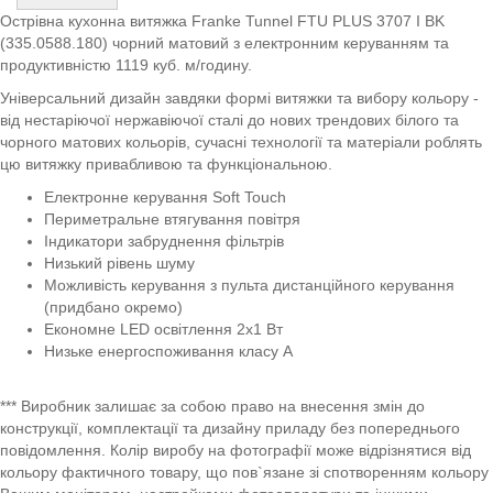
Острівна кухонна витяжка Franke Tunnel FTU PLUS 3707 I BK
(335.0588.180) чорний матовий з електронним керуванням та
продуктивністю 1119 куб. м/годину.
Універсальний дизайн завдяки формі витяжки та вибору кольору -
від нестаріючої нержавіючої сталі до нових трендових білого та
чорного матових кольорів, сучасні технології та матеріали роблять
цю витяжку привабливою та функціональною.
Електронне керування Soft Touch
Периметральне втягування повітря
Індикатори забруднення фільтрів
Низький рівень шуму
Можливість керування з пульта дистанційного керування
(придбано окремо)
Економне LED освітлення 2x1 Вт
Низьке енергоспоживання класу А
*** Виробник залишає за собою право на внесення змін до
конструкції, комплектації та дизайну приладу без попереднього
повідомлення. Колір виробу на фотографії може відрізнятися від
кольору фактичного товару, що пов`язане зі спотворенням кольору