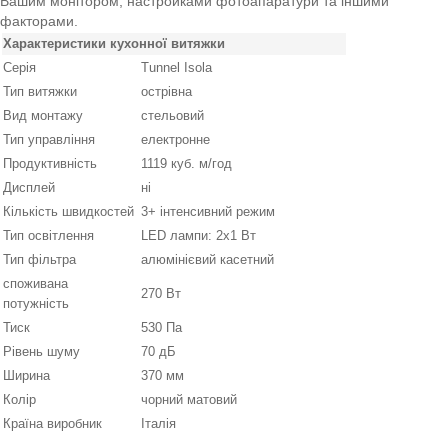
Вашим монітором, настройками фотоапаратури та іншими
факторами.
Характеристики кухонної витяжки
Серія
Tunnel Isola
Тип витяжки
острівна
Вид монтажу
стельовий
Тип управління
електронне
Продуктивність
1119 куб. м/год
Дисплей
ні
Кількість швидкостей
3+ інтенсивний режим
Тип освітлення
LED лампи: 2х1 Вт
Тип фільтра
алюмінієвий касетний
споживана
270 Вт
потужність
Тиск
530 Па
Рівень шуму
70 дБ
Ширина
370 мм
Колір
чорний матовий
Країна виробник
Італія