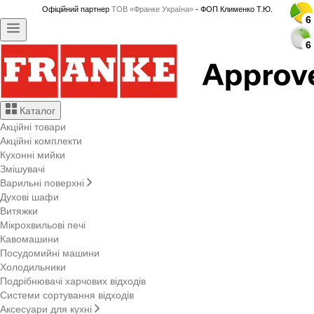
Офіційний партнер
ТОВ «Франке Україна»
- ФОП Клименко Т.Ю.
6
6
6
6
6
6
6
6
6
6
6
6
6
6
6
6
6
6
6
6
6
6
6
6
Каталог
Акційні товари
Акційні комплекти
Кухонні мийки
Змішувачі
Варильні поверхні
Духові шафи
Витяжки
Мікрохвильові печі
Кавомашини
Посудомийні машини
Холодильники
Подрібнювачі харчових відходів
Системи сортування відходів
Аксесуари для кухні