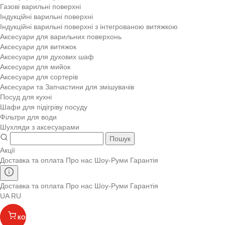
Газові варильні поверхні
Індукційні варильні поверхні
Індукційні варильні поверхні з інтегрованою витяжкою
Аксесуари для варильних поверхонь
Аксесуари для витяжок
Аксесуари для духових шаф
Аксесуари для мийок
Аксесуари для сортерів
Аксесуари та Запчастини для змішувачів
Посуд для кухні
Шафи для підігріву посуду
Фільтри для води
Шухляди з аксесуарами
Пошук
Акції
Доставка та оплата
Про нас
Шоу-Руми
Гарантія
Доставка та оплата
Про нас
Шоу-Руми
Гарантія
UA
RU
КОШИК
(
)