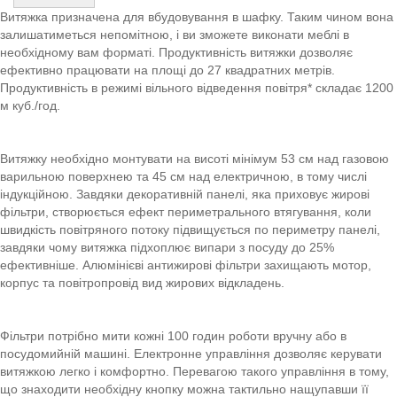
Витяжка призначена для вбудовування в шафку. Таким чином вона
залишатиметься непомітною, і ви зможете виконати меблі в
необхідному вам форматі. Продуктивність витяжки дозволяє
ефективно працювати на площі до 27 квадратних метрів.
Продуктивність в режимі вільного відведення повітря* складає 1200
м куб./год.
Витяжку необхідно монтувати на висоті мінімум 53 см над газовою
варильною поверхнею та 45 см над електричною, в тому числі
індукційною. Завдяки декоративній панелі, яка приховує жирові
фільтри, створюється ефект периметрального втягування, коли
швидкість повітряного потоку підвищується по периметру панелі,
завдяки чому витяжка підхоплює випари з посуду до 25%
ефективніше. Алюмінієві антижирові фільтри захищають мотор,
корпус та повітропровід вид жирових відкладень.
Фільтри потрібно мити кожні 100 годин роботи вручну або в
посудомийній машині. Електронне управління дозволяє керувати
витяжкою легко і комфортно. Перевагою такого управління в тому,
що знаходити необхідну кнопку можна тактильно нащупавши її