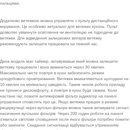
пальцями.
Додатково витяжкою можна управляти з пульту дистанційного
керування. Це особливо актуально для великих кухонь. Пульт
дозволяє увімкнути освітлення чи вентиляцію не підходячи до
витяжки. Для відведення залишкових випарів витяжку
рекомендують залишити працювати на певний час.
Дана модель має таймер, активувавши який можна залишити
витяжку працювати і вона вимкнеться через 30 хвилин.
Максимально чисте повітря в кухні забезпечить режим
цілодобового провітрювання. Витяжка вмикатиметься щогодини на
10 хвилин на мінімальну швидкість. Таким чином робота приладу
не принесе дискомфорту, а повітря в кухні буде свіжим. Коли
настане час помити антижировий фільтр індикатор на панелі
управління сповістить про це. Якщо витяжка працює в режимі
рециркуляції через вугільні фільтри можна також активувати сигнал
насичення вугільних фільтрів. Через 200 годин роботи на панелі
з'явиться світлове сповіщення після якого фільтри потрібно помити
або замінити. Скидання сигналізації відбувається утриманням