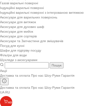
Газові варильні поверхні
Індукційні варильні поверхні
Індукційні варильні поверхні з інтегрованою витяжкою
Аксесуари для варильних поверхонь
Аксесуари для витяжок
Аксесуари для духових шаф
Аксесуари для мийок
Аксесуари для сортерів
Аксесуари та Запчастини для змішувачів
Посуд для кухні
Шафи для підігріву посуду
Фільтри для води
Шухляди з аксесуарами
Пошук
Акції
Доставка та оплата
Про нас
Шоу-Руми
Гарантія
Доставка та оплата
Про нас
Шоу-Руми
Гарантія
UA
RU
КОШИК
(
)