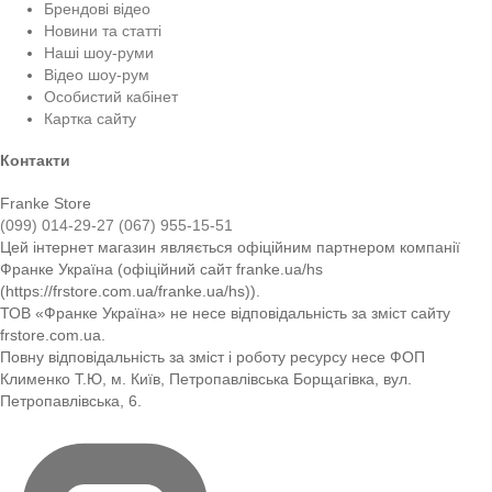
Брендові відео
Новини та статті
Наші шоу-руми
Відео шоу-рум
Особистий кабінет
Картка сайту
Контакти
Franke Store
(099) 014-29-27
(067) 955-15-51
Цей інтернет магазин являється офіційним партнером компанії
Франке Україна (офіційний сайт franke.ua/hs
(https://frstore.com.ua/franke.ua/hs)).
ТОВ «Франке Україна» не несе відповідальність за зміст сайту
frstore.com.ua.
Повну відповідальність за зміст і роботу ресурсу несе ФОП
Клименко Т.Ю, м. Київ, Петропавлівська Борщагівка, вул.
Петропавлівська, 6.