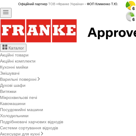
Офіційний партнер
ТОВ «Франке Україна»
- ФОП Клименко Т.Ю.
6
6
6
6
6
6
6
6
6
6
6
6
6
6
6
6
6
6
6
6
6
6
6
6
6
6
6
6
6
6
Каталог
Акційні товари
Акційні комплекти
Кухонні мийки
Змішувачі
Варильні поверхні
Духові шафи
Витяжки
Мікрохвильові печі
Кавомашини
Посудомийні машини
Холодильники
Подрібнювачі харчових відходів
Системи сортування відходів
Аксесуари для кухні