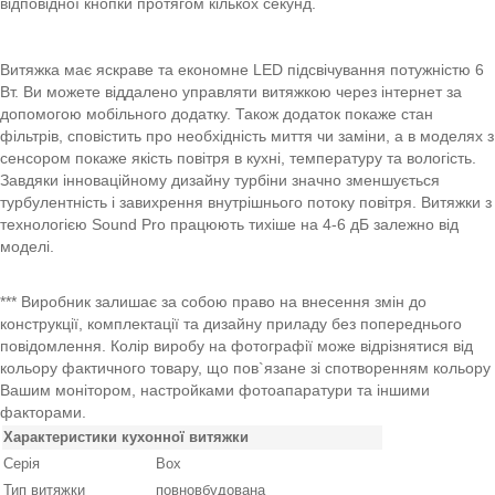
відповідної кнопки протягом кількох секунд.
Витяжка має яскраве та економне LED підсвічування потужністю 6
Вт. Ви можете віддалено управляти витяжкою через інтернет за
допомогою мобільного додатку. Також додаток покаже стан
фільтрів, сповістить про необхідність миття чи заміни, а в моделях з
сенсором покаже якість повітря в кухні, температуру та вологість.
Завдяки інноваційному дизайну турбіни значно зменшується
турбулентність і завихрення внутрішнього потоку повітря. Витяжки з
технологією Sound Pro працюють тихіше на 4-6 дБ залежно від
моделі.
*** Виробник залишає за собою право на внесення змін до
конструкції, комплектації та дизайну приладу без попереднього
повідомлення. Колір виробу на фотографії може відрізнятися від
кольору фактичного товару, що пов`язане зі спотворенням кольору
Вашим монітором, настройками фотоапаратури та іншими
факторами.
Характеристики кухонної витяжки
Серія
Box
Тип витяжки
повновбудована