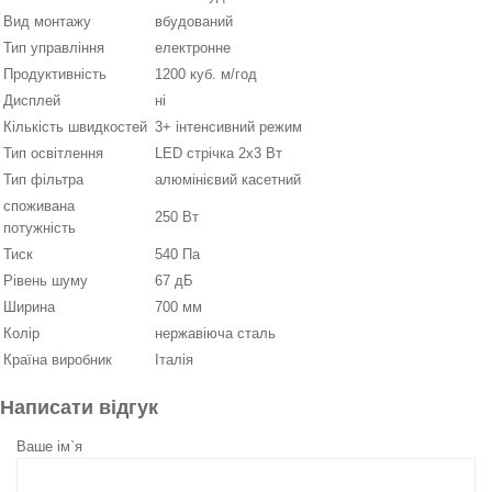
Вид монтажу
вбудований
Тип управління
електронне
Продуктивність
1200 куб. м/год
Дисплей
ні
Кількість швидкостей
3+ інтенсивний режим
Тип освітлення
LED стрічка 2х3 Вт
Тип фільтра
алюмінієвий касетний
споживана
250 Вт
потужність
Тиск
540 Па
Рівень шуму
67 дБ
Ширина
700 мм
Колір
нержавіюча сталь
Країна виробник
Італія
Написати відгук
Ваше ім`я