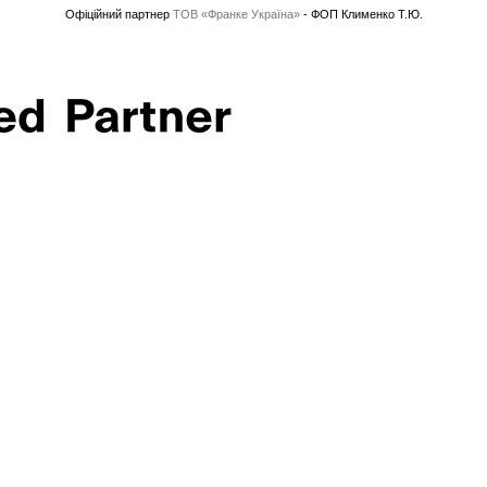
Офіційний партнер
ТОВ «Франке Україна»
- ФОП Клименко Т.Ю.