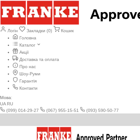
Логін
Закладки (0)
Кошик
Головна
Каталог
Акції
Доставка та оплата
Про нас
Шоу-Руми
Гарантія
Контакти
Мова:
UA
RU
(099) 014-29-27
(067) 955-15-51
(093) 590-50-77