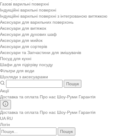
Газові варильні поверхні
Індукційні варильні поверхні
Індукційні варильні поверхні з інтегрованою витяжкою
Аксесуари для варильних поверхонь
Аксесуари для витяжок
Аксесуари для духових шаф
Аксесуари для мийок
Аксесуари для сортерів
Аксесуари та Запчастини для змішувачів
Посуд для кухні
Шафи для підігріву посуду
Фільтри для води
Шухляди з аксесуарами
Пошук
Акції
Доставка та оплата
Про нас
Шоу-Руми
Гарантія
Доставка та оплата
Про нас
Шоу-Руми
Гарантія
UA
RU
Логін
Пошук