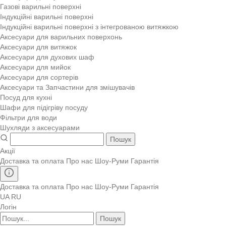
Газові варильні поверхні
Індукційні варильні поверхні
Індукційні варильні поверхні з інтегрованою витяжкою
Аксесуари для варильних поверхонь
Аксесуари для витяжок
Аксесуари для духових шаф
Аксесуари для мийок
Аксесуари для сортерів
Аксесуари та Запчастини для змішувачів
Посуд для кухні
Шафи для підігріву посуду
Фільтри для води
Шухляди з аксесуарами
Пошук
Акції
Доставка та оплата
Про нас
Шоу-Руми
Гарантія
Доставка та оплата
Про нас
Шоу-Руми
Гарантія
UA
RU
Логін
Пошук