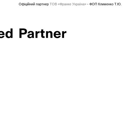
Офіційний партнер
ТОВ «Франке Україна»
- ФОП Клименко Т.Ю.