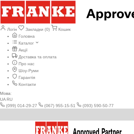
Логін
Закладки (0)
Кошик
Головна
Каталог
Акції
Доставка та оплата
Про нас
Шоу-Руми
Гарантія
Контакти
Мова:
UA
RU
(099) 014-29-27
(067) 955-15-51
(093) 590-50-77