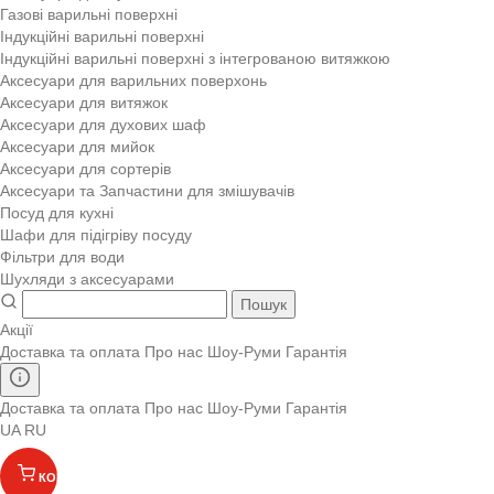
Газові варильні поверхні
Індукційні варильні поверхні
Індукційні варильні поверхні з інтегрованою витяжкою
Аксесуари для варильних поверхонь
Аксесуари для витяжок
Аксесуари для духових шаф
Аксесуари для мийок
Аксесуари для сортерів
Аксесуари та Запчастини для змішувачів
Посуд для кухні
Шафи для підігріву посуду
Фільтри для води
Шухляди з аксесуарами
Пошук
Акції
Доставка та оплата
Про нас
Шоу-Руми
Гарантія
Доставка та оплата
Про нас
Шоу-Руми
Гарантія
UA
RU
КОШИК
(
)