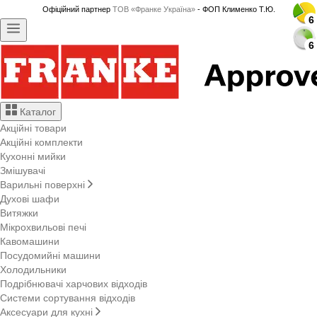
Офіційний партнер
ТОВ «Франке Україна»
- ФОП Клименко Т.Ю.
6
6
6
6
6
6
6
6
6
6
6
6
6
6
6
6
6
6
6
6
6
6
6
6
6
6
6
6
Каталог
Акційні товари
Акційні комплекти
Кухонні мийки
Змішувачі
Варильні поверхні
Духові шафи
Витяжки
Мікрохвильові печі
Кавомашини
Посудомийні машини
Холодильники
Подрібнювачі харчових відходів
Системи сортування відходів
Аксесуари для кухні