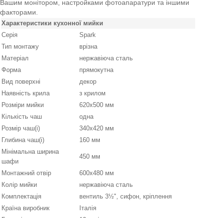
Вашим монітором, настройками фотоапаратури та іншими
факторами.
Характеристики кухонної мийки
Серія
Spark
Тип монтажу
врізна
Матеріал
нержавіюча сталь
Форма
прямокутна
Вид поверхні
декор
Наявність крила
з крилом
Розміри мийки
620х500 мм
Кількість чаш
одна
Розмір чаш(і)
340х420 мм
Глибина чаш(і)
160 мм
Мінімальна ширина
450 мм
шафи
Монтажний отвір
600х480 мм
Колір мийки
нержавіюча сталь
Комплектація
вентиль 3½", сифон, кріплення
Країна виробник
Італія