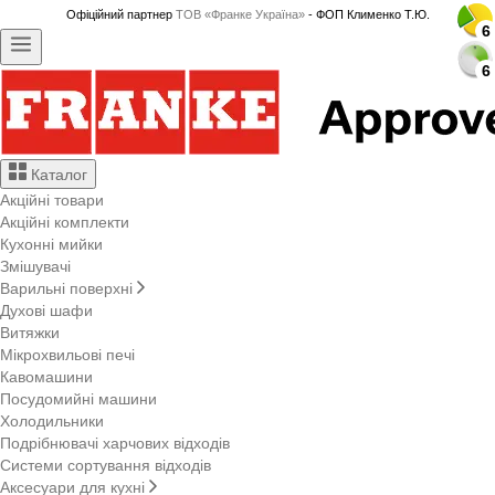
Офіційний партнер
ТОВ «Франке Україна»
- ФОП Клименко Т.Ю.
6
6
6
6
6
6
6
6
6
6
6
6
6
6
6
6
6
6
6
6
6
6
6
6
6
6
6
6
Каталог
Акційні товари
Акційні комплекти
Кухонні мийки
Змішувачі
Варильні поверхні
Духові шафи
Витяжки
Мікрохвильові печі
Кавомашини
Посудомийні машини
Холодильники
Подрібнювачі харчових відходів
Системи сортування відходів
Аксесуари для кухні