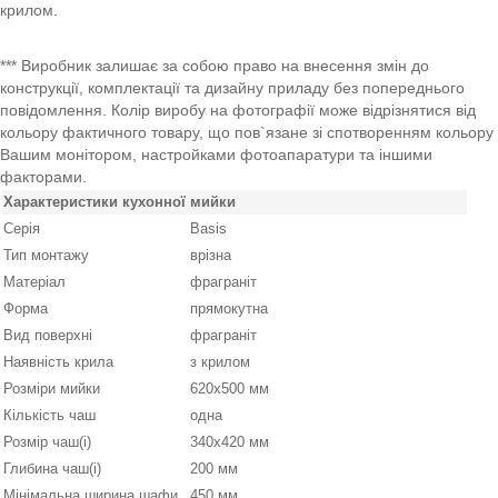
крилом.
*** Виробник залишає за собою право на внесення змін до
конструкції, комплектації та дизайну приладу без попереднього
повідомлення. Колір виробу на фотографії може відрізнятися від
кольору фактичного товару, що пов`язане зі спотворенням кольору
Вашим монітором, настройками фотоапаратури та іншими
факторами.
Характеристики кухонної мийки
Серія
Basis
Тип монтажу
врізна
Матеріал
фраграніт
Форма
прямокутна
Вид поверхні
фраграніт
Наявність крила
з крилом
Розміри мийки
620х500 мм
Кількість чаш
одна
Розмір чаш(і)
340х420 мм
Глибина чаш(і)
200 мм
Мінімальна ширина шафи
450 мм