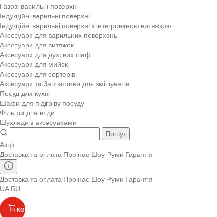
Газові варильні поверхні
Індукційні варильні поверхні
Індукційні варильні поверхні з інтегрованою витяжкою
Аксесуари для варильних поверхонь
Аксесуари для витяжок
Аксесуари для духових шаф
Аксесуари для мийок
Аксесуари для сортерів
Аксесуари та Запчастини для змішувачів
Посуд для кухні
Шафи для підігріву посуду
Фільтри для води
Шухляди з аксесуарами
Пошук
Акції
Доставка та оплата
Про нас
Шоу-Руми
Гарантія
Доставка та оплата
Про нас
Шоу-Руми
Гарантія
UA
RU
КОШИК
(
)