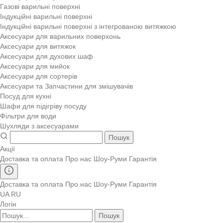
Газові варильні поверхні
Індукційні варильні поверхні
Індукційні варильні поверхні з інтегрованою витяжкою
Аксесуари для варильних поверхонь
Аксесуари для витяжок
Аксесуари для духових шаф
Аксесуари для мийок
Аксесуари для сортерів
Аксесуари та Запчастини для змішувачів
Посуд для кухні
Шафи для підігріву посуду
Фільтри для води
Шухляди з аксесуарами
Пошук
Акції
Доставка та оплата
Про нас
Шоу-Руми
Гарантія
Доставка та оплата
Про нас
Шоу-Руми
Гарантія
UA
RU
Логін
Пошук