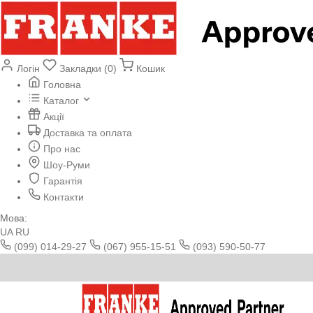
Логін
Закладки (0)
Кошик
Головна
Каталог
Акції
Доставка та оплата
Про нас
Шоу-Руми
Гарантія
Контакти
Мова:
UA
RU
(099) 014-29-27
(067) 955-15-51
(093) 590-50-77