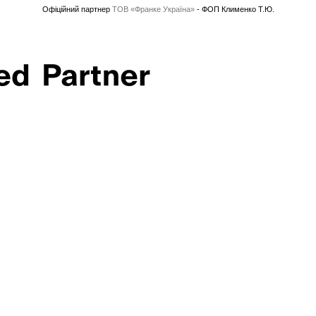
Офіційний партнер
ТОВ «Франке Україна»
- ФОП Клименко Т.Ю.