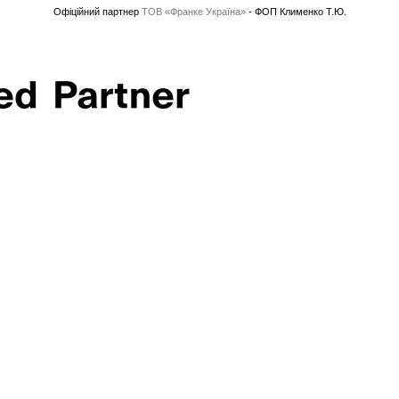
Офіційний партнер
ТОВ «Франке Україна»
- ФОП Клименко Т.Ю.