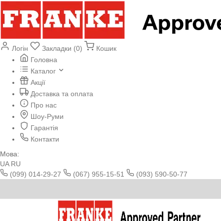
Логін
Закладки (0)
Кошик
Головна
Каталог
Акції
Доставка та оплата
Про нас
Шоу-Руми
Гарантія
Контакти
Мова:
UA
RU
(099) 014-29-27
(067) 955-15-51
(093) 590-50-77