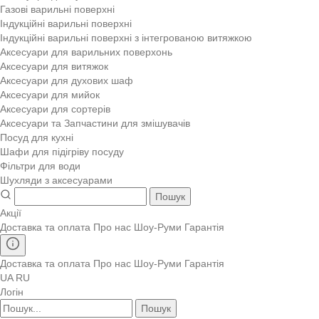
Газові варильні поверхні
Індукційні варильні поверхні
Індукційні варильні поверхні з інтегрованою витяжкою
Аксесуари для варильних поверхонь
Аксесуари для витяжок
Аксесуари для духових шаф
Аксесуари для мийок
Аксесуари для сортерів
Аксесуари та Запчастини для змішувачів
Посуд для кухні
Шафи для підігріву посуду
Фільтри для води
Шухляди з аксесуарами
Пошук
Акції
Доставка та оплата
Про нас
Шоу-Руми
Гарантія
Доставка та оплата
Про нас
Шоу-Руми
Гарантія
UA
RU
Логін
Пошук