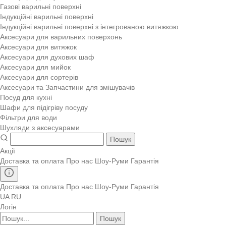
Газові варильні поверхні
Індукційні варильні поверхні
Індукційні варильні поверхні з інтегрованою витяжкою
Аксесуари для варильних поверхонь
Аксесуари для витяжок
Аксесуари для духових шаф
Аксесуари для мийок
Аксесуари для сортерів
Аксесуари та Запчастини для змішувачів
Посуд для кухні
Шафи для підігріву посуду
Фільтри для води
Шухляди з аксесуарами
Пошук
Акції
Доставка та оплата
Про нас
Шоу-Руми
Гарантія
Доставка та оплата
Про нас
Шоу-Руми
Гарантія
UA
RU
Логін
Пошук