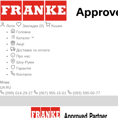
Логін
Закладки (0)
Кошик
Головна
Каталог
Акції
Доставка та оплата
Про нас
Шоу-Руми
Гарантія
Контакти
Мова:
UA
RU
(099) 014-29-27
(067) 955-15-51
(093) 590-50-77