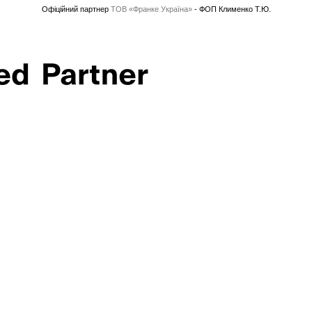
Офіційний партнер
ТОВ «Франке Україна»
- ФОП Клименко Т.Ю.