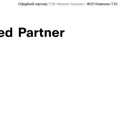
Офіційний партнер
ТОВ «Франке Україна»
- ФОП Клименко Т.Ю.