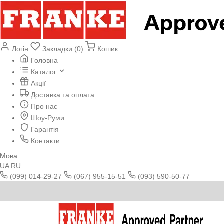
Логін
Закладки (0)
Кошик
Головна
Каталог
Акції
Доставка та оплата
Про нас
Шоу-Руми
Гарантія
Контакти
Мова:
UA
RU
(099) 014-29-27
(067) 955-15-51
(093) 590-50-77