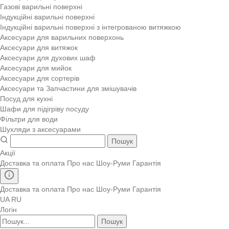
Газові варильні поверхні
Індукційні варильні поверхні
Індукційні варильні поверхні з інтегрованою витяжкою
Аксесуари для варильних поверхонь
Аксесуари для витяжок
Аксесуари для духових шаф
Аксесуари для мийок
Аксесуари для сортерів
Аксесуари та Запчастини для змішувачів
Посуд для кухні
Шафи для підігріву посуду
Фільтри для води
Шухляди з аксесуарами
Пошук
Акції
Доставка та оплата
Про нас
Шоу-Руми
Гарантія
Доставка та оплата
Про нас
Шоу-Руми
Гарантія
UA
RU
Логін
Пошук