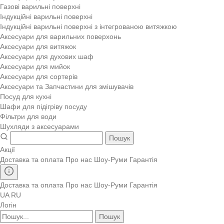
Газові варильні поверхні
Індукційні варильні поверхні
Індукційні варильні поверхні з інтегрованою витяжкою
Аксесуари для варильних поверхонь
Аксесуари для витяжок
Аксесуари для духових шаф
Аксесуари для мийок
Аксесуари для сортерів
Аксесуари та Запчастини для змішувачів
Посуд для кухні
Шафи для підігріву посуду
Фільтри для води
Шухляди з аксесуарами
Пошук
Акції
Доставка та оплата
Про нас
Шоу-Руми
Гарантія
Доставка та оплата
Про нас
Шоу-Руми
Гарантія
UA
RU
Логін
Пошук