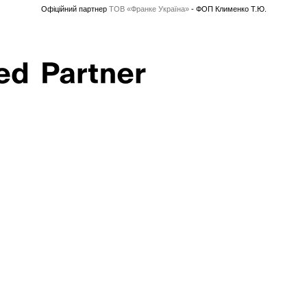
Офіційний партнер
ТОВ «Франке Україна»
- ФОП Клименко Т.Ю.