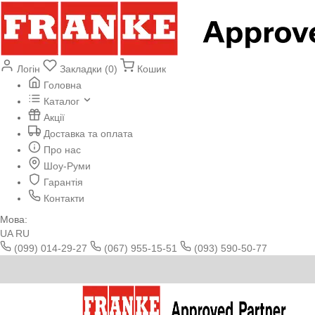
Логін
Закладки (0)
Кошик
Головна
Каталог
Акції
Доставка та оплата
Про нас
Шоу-Руми
Гарантія
Контакти
Мова:
UA
RU
(099) 014-29-27
(067) 955-15-51
(093) 590-50-77