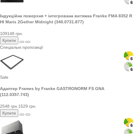
6
Індукційна поверхня + інтегрована витяжка Franke FMA 8352 R
HI Maris 2Gether Midnight (340.0731.877)
109148 грн.
Купити
Спеціальні пропозиції
6
6
6
6
Sale
Адаптер Frames by Franke GASTRONORM FS GNA
(112.0357.743)
2548 грн.
1529 грн.
Купити
6
6