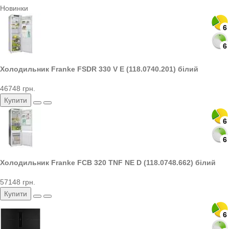
Новинки
6
6
Холодильник Franke FSDR 330 V E (118.0740.201) білий
46748 грн.
Купити
6
6
Холодильник Franke FCB 320 TNF NE D (118.0748.662) білий
57148 грн.
Купити
6