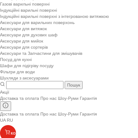
Газові варильні поверхні
Індукційні варильні поверхні
Індукційні варильні поверхні з інтегрованою витяжкою
Аксесуари для варильних поверхонь
Аксесуари для витяжок
Аксесуари для духових шаф
Аксесуари для мийок
Аксесуари для сортерів
Аксесуари та Запчастини для змішувачів
Посуд для кухні
Шафи для підігріву посуду
Фільтри для води
Шухляди з аксесуарами
Пошук
Акції
Доставка та оплата
Про нас
Шоу-Руми
Гарантія
Доставка та оплата
Про нас
Шоу-Руми
Гарантія
UA
RU
КОШИК
(
)