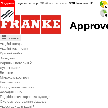
Офіційний партнер
ТОВ «Франке Україна»
- ФОП Клименко Т.Ю.
6
6
Каталог
Акційні товари
Акційні комплекти
Кухонні мийки
Змішувачі
Варильні поверхні
Духові шафи
Витяжки
Мікрохвильові печі
Кавомашини
Посудомийні машини
Холодильники
Подрібнювачі харчових відходів
Системи сортування відходів
Аксесуари для кухні