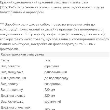
Врізний одноважільний кухонний змішувач Franke Lina
(115.0626.026) бежевий з поворотним зливом, важелем збоку та
багаторівневим аератором.
*** Виробник залишає за собою право на внесення змін до
конструкції, комплектації та дизайну приладу без попереднього
повідомлення. Колір виробу на фотографії може відрізнятися від
кольору фактичного товару, що пов`язане зі спотворенням кольору
Вашим монітором, настройками фотоапаратури та іншими
факторами.
Характеристики змішувача
Серія
Lina
Вид поверхні
фраграніт
Вид зміщувача
одноважільний
Тип підключення
до водопроводу
Вид виливу
поворотний
Висота виливу
220 мм
Довжина виливу
220 мм
Вид картриджа
керамічний
Довжина сполучних
450 мм