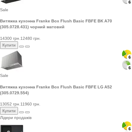
6
6
Sale
Витяжка кухонна Franke Box Flush Basic FBFE BK A70
(305.0728.431) чорний матовий
14300 грн.
12480 грн.
Купити
6
6
6
6
Sale
Витяжка кухонна Franke Box Flush Basic FBFE LG A52
(305.0729.554)
13052 грн.
11960 грн.
Купити
Лідери продажів
6