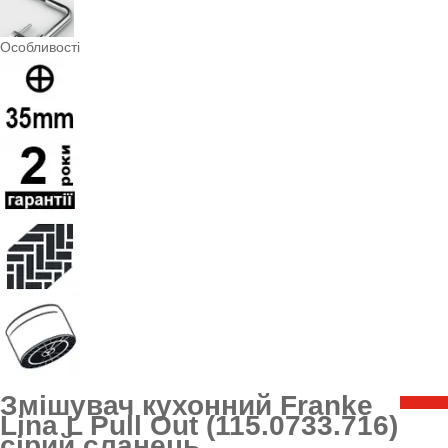
Особливості
Змішувач кухонний Franke
Lina L Pull Out (115.0733.716)
сірий сланець