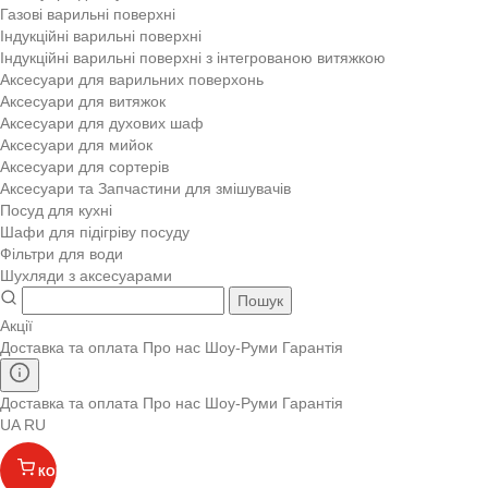
Газові варильні поверхні
Індукційні варильні поверхні
Індукційні варильні поверхні з інтегрованою витяжкою
Аксесуари для варильних поверхонь
Аксесуари для витяжок
Аксесуари для духових шаф
Аксесуари для мийок
Аксесуари для сортерів
Аксесуари та Запчастини для змішувачів
Посуд для кухні
Шафи для підігріву посуду
Фільтри для води
Шухляди з аксесуарами
Пошук
Акції
Доставка та оплата
Про нас
Шоу-Руми
Гарантія
Доставка та оплата
Про нас
Шоу-Руми
Гарантія
UA
RU
КОШИК
(
)