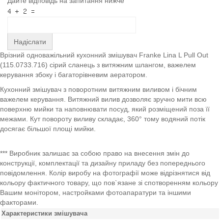
Дайте відповідь на запитання нижче
Надіслати
Врізний одноважільний кухонний змішувач Franke Lina L Pull Out
(115.0733.716) сірий сланець з витяжним шлангом, важелем
керування збоку і багаторівневим аератором.
Кухонний змішувач з поворотним витяжним виливом і бічним
важелем керування. Витяжний вилив дозволяє зручно мити всю
поверхню мийки та наповнювати посуд, який розміщений поза її
межами. Кут повороту виливу складає, 360° тому водяний потік
досягає більшої площі мийки.
*** Виробник залишає за собою право на внесення змін до
конструкції, комплектації та дизайну приладу без попереднього
повідомлення. Колір виробу на фотографії може відрізнятися від
кольору фактичного товару, що пов`язане зі спотворенням кольору
Вашим монітором, настройками фотоапаратури та іншими
факторами.
Характеристики змішувача