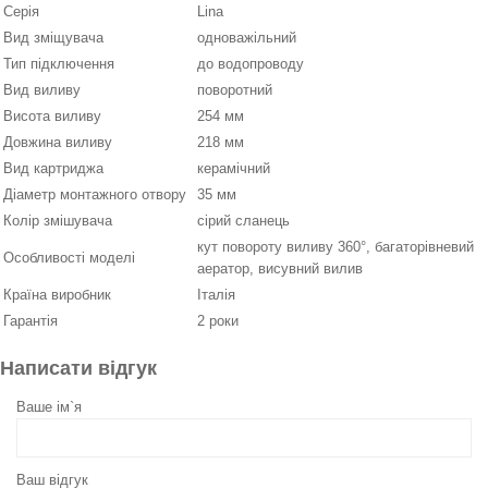
Серія
Lina
Вид зміщувача
одноважільний
Тип підключення
до водопроводу
Вид виливу
поворотний
Висота виливу
254 мм
Довжина виливу
218 мм
Вид картриджа
керамічний
Діаметр монтажного отвору
35 мм
Колір змішувача
сірий сланець
кут повороту виливу 360°, багаторівневий
Особливості моделі
аератор, висувний вилив
Країна виробник
Італія
Гарантія
2 роки
Написати відгук
Ваше ім`я
Ваш відгук