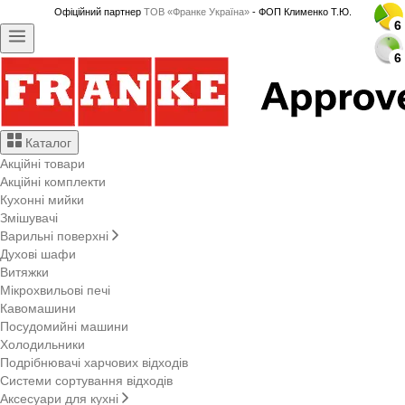
Офіційний партнер
ТОВ «Франке Україна»
- ФОП Клименко Т.Ю.
6
6
6
6
6
6
6
6
6
6
6
6
6
6
6
6
6
6
6
6
6
6
6
6
6
6
6
6
Каталог
Акційні товари
Акційні комплекти
Кухонні мийки
Змішувачі
Варильні поверхні
Духові шафи
Витяжки
Мікрохвильові печі
Кавомашини
Посудомийні машини
Холодильники
Подрібнювачі харчових відходів
Системи сортування відходів
Аксесуари для кухні