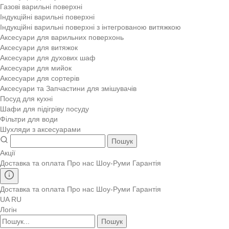
Газові варильні поверхні
Індукційні варильні поверхні
Індукційні варильні поверхні з інтегрованою витяжкою
Аксесуари для варильних поверхонь
Аксесуари для витяжок
Аксесуари для духових шаф
Аксесуари для мийок
Аксесуари для сортерів
Аксесуари та Запчастини для змішувачів
Посуд для кухні
Шафи для підігріву посуду
Фільтри для води
Шухляди з аксесуарами
Пошук
Акції
Доставка та оплата
Про нас
Шоу-Руми
Гарантія
Доставка та оплата
Про нас
Шоу-Руми
Гарантія
UA
RU
Логін
Пошук