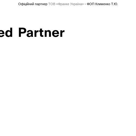
Офіційний партнер
ТОВ «Франке Україна»
- ФОП Клименко Т.Ю.