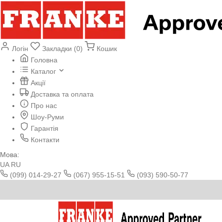
Логін
Закладки (0)
Кошик
Головна
Каталог
Акції
Доставка та оплата
Про нас
Шоу-Руми
Гарантія
Контакти
Мова:
UA
RU
(099) 014-29-27
(067) 955-15-51
(093) 590-50-77