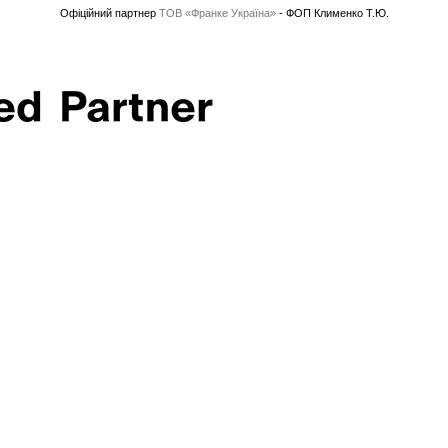
Офіційний партнер
ТОВ «Франке Україна»
- ФОП Клименко Т.Ю.