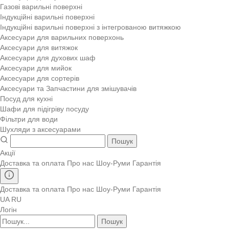
Газові варильні поверхні
Індукційні варильні поверхні
Індукційні варильні поверхні з інтегрованою витяжкою
Аксесуари для варильних поверхонь
Аксесуари для витяжок
Аксесуари для духових шаф
Аксесуари для мийок
Аксесуари для сортерів
Аксесуари та Запчастини для змішувачів
Посуд для кухні
Шафи для підігріву посуду
Фільтри для води
Шухляди з аксесуарами
Пошук
Акції
Доставка та оплата
Про нас
Шоу-Руми
Гарантія
Доставка та оплата
Про нас
Шоу-Руми
Гарантія
UA
RU
Логін
Пошук