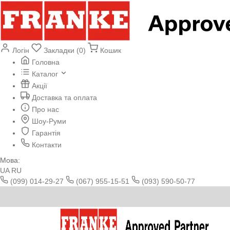
Логін
Закладки (0)
Кошик
Головна
Каталог
Акції
Доставка та оплата
Про нас
Шоу-Руми
Гарантія
Контакти
Мова:
UA
RU
(099) 014-29-27
(067) 955-15-51
(093) 590-50-77