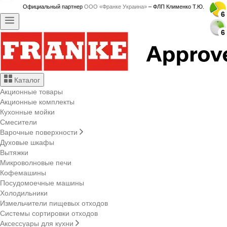
Официальный партнер
ООО «Франке Украина»
– ФЛП Клименко Т.Ю.
6
6
6
6
6
6
6
6
6
6
6
6
6
6
6
6
6
6
6
6
6
6
6
6
6
6
6
6
Каталог
Акционные товары
Акционные комплекты
Кухонные мойки
Смесители
Варочные поверхности
Духовые шкафы
Вытяжки
Микроволновые печи
Кофемашины
Посудомоечные машины
Холодильники
Измельчители пищевых отходов
Системы сортировки отходов
Аксессуары для кухни