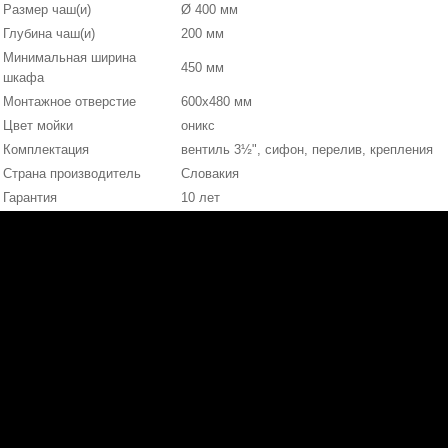
Размер чаш(и)
Ø 400 мм
Глубина чаш(и)
200 мм
Минимальная ширина
450 мм
шкафа
Монтажное отверстие
600x480 мм
Цвет мойки
оникс
Комплектация
вентиль 3½", сифон, перелив, крепления
Страна производитель
Словакия
Гарантия
10 лет