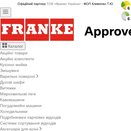
Офіційний партнер
ТОВ «Франке Україна»
- ФОП Клименко Т.Ю.
6
6
6
6
6
6
6
6
6
6
6
6
6
6
6
6
6
6
6
6
6
6
6
6
6
6
6
6
Каталог
Акційні товари
Акційні комплекти
Кухонні мийки
Змішувачі
Варильні поверхні
Духові шафи
Витяжки
Мікрохвильові печі
Кавомашини
Посудомийні машини
Холодильники
Подрібнювачі харчових відходів
Системи сортування відходів
Аксесуари для кухні