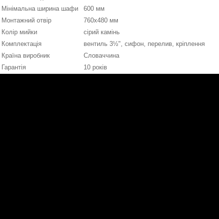
Мінімальна ширина шафи
600 мм
Монтажний отвір
760x480 мм
Колір мийки
сірий камінь
Комплектація
вентиль 3½", сифон, перелив, кріплення
Країна виробник
Словаччина
Гарантія
10 років