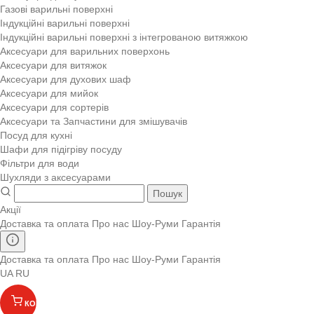
Газові варильні поверхні
Індукційні варильні поверхні
Індукційні варильні поверхні з інтегрованою витяжкою
Аксесуари для варильних поверхонь
Аксесуари для витяжок
Аксесуари для духових шаф
Аксесуари для мийок
Аксесуари для сортерів
Аксесуари та Запчастини для змішувачів
Посуд для кухні
Шафи для підігріву посуду
Фільтри для води
Шухляди з аксесуарами
Пошук
Акції
Доставка та оплата
Про нас
Шоу-Руми
Гарантія
Доставка та оплата
Про нас
Шоу-Руми
Гарантія
UA
RU
КОШИК
(
)