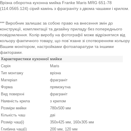
Врізна оборотна кухонна мийка Franke Maris MRG 651-78
(114.0565.124)
сірий
камінь
з фраграніту з двома чашами і крилом.
*** Виробник залишає за собою право на внесення змін до
конструкції, комплектації та дизайну приладу без попереднього
повідомлення. Колір виробу на фотографії може відрізнятися від
кольору фактичного товару, що пов`язане зі спотворенням кольору
Вашим монітором, настройками фотоапаратури та іншими
факторами.
Характеристики кухонної мийки
Серія
Maris
Тип монтажу
врізна
Матеріал
фраграніт
Форма
прямокутна
Вид поверхні
фраграніт
Наявність крила
з крилом
Розміри мийки
780х500 мм
Кількість чаш
дві
Розмір чаш(і)
350x425 мм, 160x305 мм
Глибина чаш(і)
200 мм, 120 мм