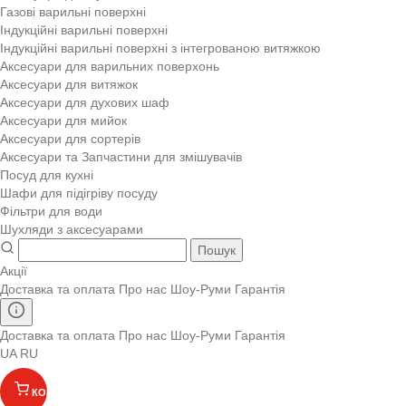
Газові варильні поверхні
Індукційні варильні поверхні
Індукційні варильні поверхні з інтегрованою витяжкою
Аксесуари для варильних поверхонь
Аксесуари для витяжок
Аксесуари для духових шаф
Аксесуари для мийок
Аксесуари для сортерів
Аксесуари та Запчастини для змішувачів
Посуд для кухні
Шафи для підігріву посуду
Фільтри для води
Шухляди з аксесуарами
Пошук
Акції
Доставка та оплата
Про нас
Шоу-Руми
Гарантія
Доставка та оплата
Про нас
Шоу-Руми
Гарантія
UA
RU
КОШИК
(
)