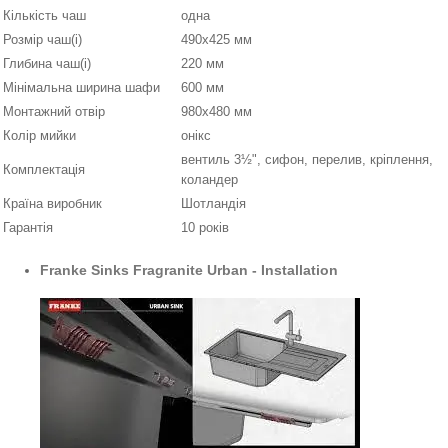
Кількість чаш
одна
Розмір чаш(і)
490х425 мм
Глибина чаш(і)
220 мм
Мінімальна ширина шафи
600 мм
Монтажний отвір
980х480 мм
Колір мийки
онікс
вентиль 3½", сифон, перелив, кріплення,
Комплектація
коландер
Країна виробник
Шотландія
Гарантія
10 років
Franke Sinks Fragranite Urban - Installation