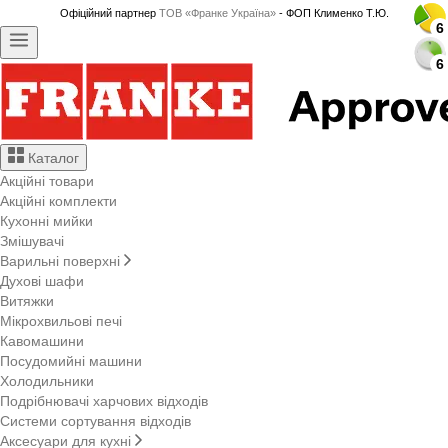
Офіційний партнер
ТОВ «Франке Україна»
- ФОП Клименко Т.Ю.
6
6
6
6
6
6
6
6
6
6
6
6
6
6
6
6
6
6
6
6
6
6
6
6
6
6
6
6
6
6
Каталог
Акційні товари
Акційні комплекти
Кухонні мийки
Змішувачі
Варильні поверхні
Духові шафи
Витяжки
Мікрохвильові печі
Кавомашини
Посудомийні машини
Холодильники
Подрібнювачі харчових відходів
Системи сортування відходів
Аксесуари для кухні