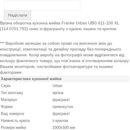
Надіслати
Врізна оборотна кухонна мийка Franke Urban UBG 611-100 XL
(114.0701.792) онікс із фраграніту з однією чашею та крилом.
*** Виробник залишає за собою право на внесення змін до
конструкції, комплектації та дизайну приладу без попереднього
повідомлення. Колір виробу на фотографії може відрізнятися від
кольору фактичного товару, що пов`язане зі спотворенням кольору
Вашим монітором, настройками фотоапаратури та іншими
факторами.
Характеристики кухонної мийки
Серія
Urban
Тип монтажу
врізна
Матеріал
фраграніт
Форма
прямокутна
Вид поверхні
фраграніт
Наявність крила
з крилом
Розміри мийки
1000х500 мм