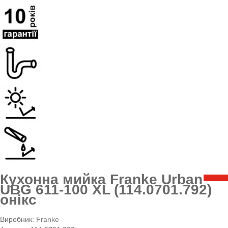
Кухонна мийка Franke Urban
UBG 611-100 XL (114.0701.792)
онікс
Виробник:
Franke