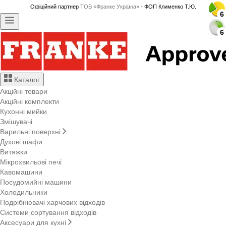
Офіційний партнер
ТОВ «Франке Україна»
- ФОП Клименко Т.Ю.
6
6
6
6
6
6
6
6
6
6
6
6
6
6
6
6
6
6
6
6
6
6
6
6
6
6
Каталог
Акційні товари
Акційні комплекти
Кухонні мийки
Змішувачі
Варильні поверхні
Духові шафи
Витяжки
Мікрохвильові печі
Кавомашини
Посудомийні машини
Холодильники
Подрібнювачі харчових відходів
Системи сортування відходів
Аксесуари для кухні