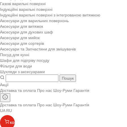
Газові варильні поверхні
Індукційні варильні поверхні
Індукційні варильні поверхні з інтегрованою витяжкою
Аксесуари для варильних поверхонь
Аксесуари для витяжок
Аксесуари для духових шаф
Аксесуари для мийок
Аксесуари для сортерів
Аксесуари та Запчастини для змішувачів
Посуд для кухні
Шафи для підігріву посуду
Фільтри для води
Шухляди з аксесуарами
Пошук
Акції
Доставка та оплата
Про нас
Шоу-Руми
Гарантія
Доставка та оплата
Про нас
Шоу-Руми
Гарантія
UA
RU
КОШИК
(
)