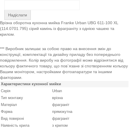
Надіслати
Врізна оборотна кухонна мийка Franke Urban UBG 611-100 XL
(114.0701.795) сірий камінь із фраграніту з однією чашею та
крилом.
*** Виробник залишає за собою право на внесення змін до
конструкції, комплектації та дизайну приладу без попереднього
повідомлення. Колір виробу на фотографії може відрізнятися від
кольору фактичного товару, що пов`язане зі спотворенням кольору
Вашим монітором, настройками фотоапаратури та іншими
факторами.
Характеристики кухонної мийки
Серія
Urban
Тип монтажу
врізна
Матеріал
фраграніт
Форма
прямокутна
Вид поверхні
фраграніт
Наявність крила
з крилом