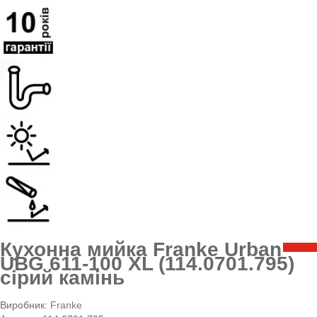
Кухонна мийка Franke Urban
UBG 611-100 XL (114.0701.795)
сірий камінь
Виробник:
Franke