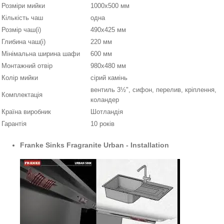
Розміри мийки
1000х500 мм
Кількість чаш
одна
Розмір чаш(і)
490х425 мм
Глибина чаш(і)
220 мм
Мінімальна ширина шафи
600 мм
Монтажний отвір
980х480 мм
Колір мийки
сірий камінь
вентиль 3½", сифон, перелив, кріплення,
Комплектація
коландер
Країна виробник
Шотландія
Гарантія
10 років
Franke Sinks Fragranite Urban - Installation