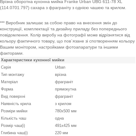
Врізна оборотна кухонна мийка Franke Urban UBG 611-78 XL
(114.0701.797) сахара з фраграніту з однією чашею та крилом.
*** Виробник залишає за собою право на внесення змін до
конструкції, комплектації та дизайну приладу без попереднього
повідомлення. Колір виробу на фотографії може відрізнятися від
кольору фактичного товару, що пов`язане зі спотворенням кольору
Вашим монітором, настройками фотоапаратури та іншими
факторами.
Характеристики кухонної мийки
Серія
Urban
Тип монтажу
врізна
Матеріал
фраграніт
Форма
прямокутна
Вид поверхні
фраграніт
Наявність крила
з крилом
Розміри мийки
780х500 мм
Кількість чаш
одна
Розмір чаш(і)
491х425 мм
Глибина чаш(і)
220 мм