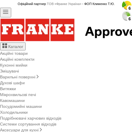
Офіційний партнер
ТОВ «Франке Україна»
- ФОП Клименко Т.Ю.
6
6
6
6
6
6
6
6
6
6
6
6
6
6
6
6
6
6
6
6
6
6
6
6
6
6
6
6
6
6
Каталог
Акційні товари
Акційні комплекти
Кухонні мийки
Змішувачі
Варильні поверхні
Духові шафи
Витяжки
Мікрохвильові печі
Кавомашини
Посудомийні машини
Холодильники
Подрібнювачі харчових відходів
Системи сортування відходів
Аксесуари для кухні