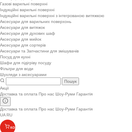
Газові варильні поверхні
Індукційні варильні поверхні
Індукційні варильні поверхні з інтегрованою витяжкою
Аксесуари для варильних поверхонь
Аксесуари для витяжок
Аксесуари для духових шаф
Аксесуари для мийок
Аксесуари для сортерів
Аксесуари та Запчастини для змішувачів
Посуд для кухні
Шафи для підігріву посуду
Фільтри для води
Шухляди з аксесуарами
Пошук
Акції
Доставка та оплата
Про нас
Шоу-Руми
Гарантія
Доставка та оплата
Про нас
Шоу-Руми
Гарантія
UA
RU
КОШИК
(
)