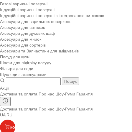
Газові варильні поверхні
Індукційні варильні поверхні
Індукційні варильні поверхні з інтегрованою витяжкою
Аксесуари для варильних поверхонь
Аксесуари для витяжок
Аксесуари для духових шаф
Аксесуари для мийок
Аксесуари для сортерів
Аксесуари та Запчастини для змішувачів
Посуд для кухні
Шафи для підігріву посуду
Фільтри для води
Шухляди з аксесуарами
Пошук
Акції
Доставка та оплата
Про нас
Шоу-Руми
Гарантія
Доставка та оплата
Про нас
Шоу-Руми
Гарантія
UA
RU
КОШИК
(
)