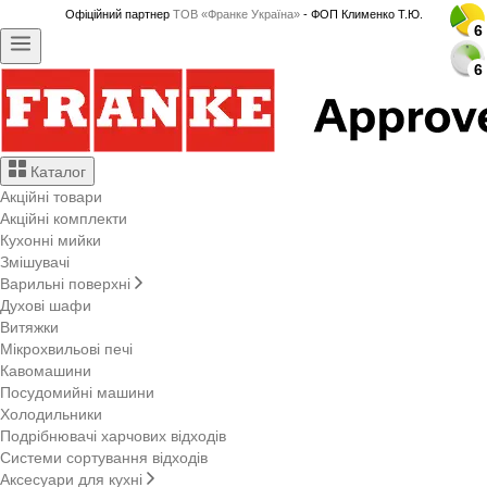
Офіційний партнер
ТОВ «Франке Україна»
- ФОП Клименко Т.Ю.
6
6
6
6
6
6
6
6
6
6
6
6
6
6
6
6
6
6
6
6
6
6
6
6
6
6
6
6
Каталог
Акційні товари
Акційні комплекти
Кухонні мийки
Змішувачі
Варильні поверхні
Духові шафи
Витяжки
Мікрохвильові печі
Кавомашини
Посудомийні машини
Холодильники
Подрібнювачі харчових відходів
Системи сортування відходів
Аксесуари для кухні