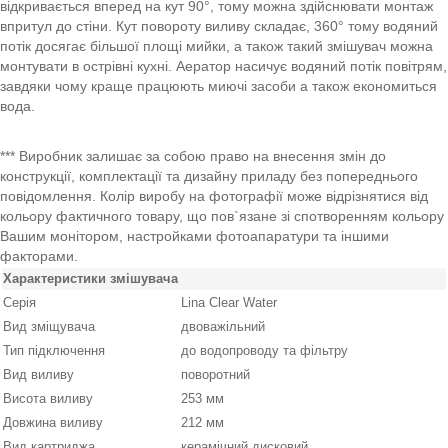
відкривається вперед на кут 90°, тому можна здійснювати монтаж
впритул до стіни. Кут повороту виливу складає, 360° тому водяний
потік досягає більшої площі мийки, а також такий змішувач можна
монтувати в острівні кухні. Аератор насичує водяний потік повітрям,
завдяки чому краще працюють миючі засоби а також економиться
вода.
*** Виробник залишає за собою право на внесення змін до
конструкції, комплектації та дизайну приладу без попереднього
повідомлення. Колір виробу на фотографії може відрізнятися від
кольору фактичного товару, що пов`язане зі спотворенням кольору
Вашим монітором, настройками фотоапаратури та іншими
факторами.
Характеристики змішувача
Серія
Lina Clear Water
Вид зміщувача
двоважільний
Тип підключення
до водопроводу та фільтру
Вид виливу
поворотний
Висота виливу
253 мм
Довжина виливу
212 мм
Вид картриджа
керамічний дисковий