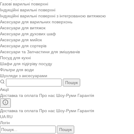
Газові варильні поверхні
Індукційні варильні поверхні
Індукційні варильні поверхні з інтегрованою витяжкою
Аксесуари для варильних поверхонь
Аксесуари для витяжок
Аксесуари для духових шаф
Аксесуари для мийок
Аксесуари для сортерів
Аксесуари та Запчастини для змішувачів
Посуд для кухні
Шафи для підігріву посуду
Фільтри для води
Шухляди з аксесуарами
Пошук
Акції
Доставка та оплата
Про нас
Шоу-Руми
Гарантія
Доставка та оплата
Про нас
Шоу-Руми
Гарантія
UA
RU
Логін
Пошук