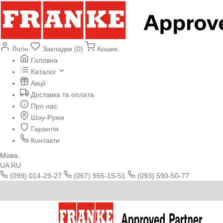
Логін
Закладки (0)
Кошик
Головна
Каталог
Акції
Доставка та оплата
Про нас
Шоу-Руми
Гарантія
Контакти
Мова:
UA
RU
(099) 014-29-27
(067) 955-15-51
(093) 590-50-77