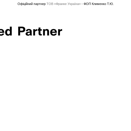
Офіційний партнер
ТОВ «Франке Україна»
- ФОП Клименко Т.Ю.