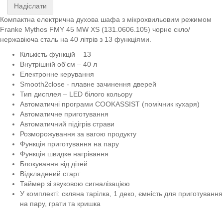
Надіслати
Компактна електрична духова шафа з мікрохвильовим режимом
Franke Mythos FMY 45 MW XS (131.0606.105) чорне скло/
нержавіюча сталь на 40 літрів з 13 функціями.
Кількість функцій – 13
Внутрішній об'єм – 40 л
Електронне керування
Smooth2close - плавне зачинення дверей
Тип дисплея – LED білого кольору
Автоматичні програми COOKASSIST (помічник кухаря)
Автоматичне приготування
Автоматичний підігрів страви
Розморожування за вагою продукту
Функція приготування на пару
Функція швидке нагрівання
Блокування від дітей
Відкладений старт
Таймер зі звуковою сигналізацією
У комплекті: скляна тарілка, 1 деко, ємність для приготування
на пару, грати та кришка