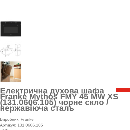
Електрична духова шафа
Franke Mythos FMY 45 MW XS
(131.0606.105) чорне скло /
нержавіюча сталь
Виробник:
Franke
Артикул:
131.0606.105