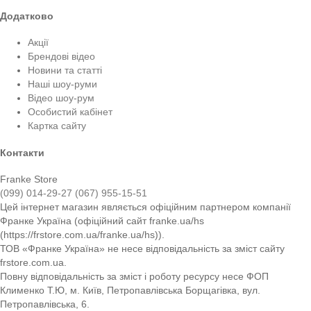
Додатково
Акції
Брендові відео
Новини та статті
Наші шоу-руми
Відео шоу-рум
Особистий кабінет
Картка сайту
Контакти
Franke Store
(099) 014-29-27
(067) 955-15-51
Цей інтернет магазин являється офіційним партнером компанії
Франке Україна (офіційний сайт franke.ua/hs
(https://frstore.com.ua/franke.ua/hs)).
ТОВ «Франке Україна» не несе відповідальність за зміст сайту
frstore.com.ua.
Повну відповідальність за зміст і роботу ресурсу несе ФОП
Клименко Т.Ю, м. Київ, Петропавлівська Борщагівка, вул.
Петропавлівська, 6.