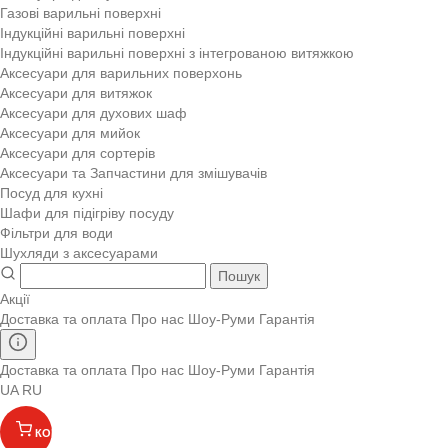
Газові варильні поверхні
Індукційні варильні поверхні
Індукційні варильні поверхні з інтегрованою витяжкою
Аксесуари для варильних поверхонь
Аксесуари для витяжок
Аксесуари для духових шаф
Аксесуари для мийок
Аксесуари для сортерів
Аксесуари та Запчастини для змішувачів
Посуд для кухні
Шафи для підігріву посуду
Фільтри для води
Шухляди з аксесуарами
Пошук
Акції
Доставка та оплата
Про нас
Шоу-Руми
Гарантія
Доставка та оплата
Про нас
Шоу-Руми
Гарантія
UA
RU
КОШИК
(
)