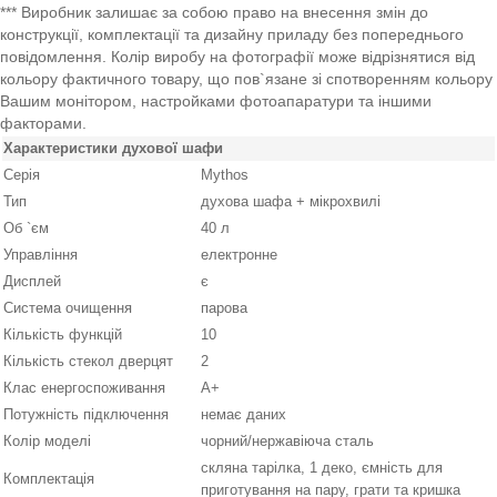
*** Виробник залишає за собою право на внесення змін до
конструкції, комплектації та дизайну приладу без попереднього
повідомлення. Колір виробу на фотографії може відрізнятися від
кольору фактичного товару, що пов`язане зі спотворенням кольору
Вашим монітором, настройками фотоапаратури та іншими
факторами.
Характеристики духової шафи
Серія
Mythos
Тип
духова шафа + мікрохвилі
Об `єм
40 л
Управління
електронне
Дисплей
є
Система очищення
парова
Кількість функцій
10
Кількість стекол дверцят
2
Клас енергоспоживання
А+
Потужність підключення
немає даних
Колір моделі
чорний/нержавіюча сталь
скляна тарілка, 1 деко, ємність для
Комплектація
приготування на пару, грати та кришка