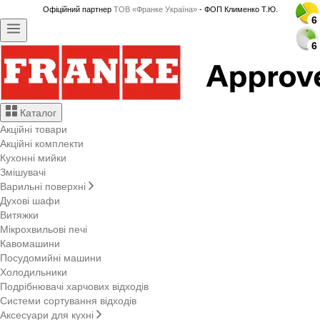
Офіційний партнер
ТОВ «Франке Україна»
- ФОП Клименко Т.Ю.
6
6
6
6
6
6
6
6
6
6
6
6
6
6
6
6
6
6
6
6
6
6
6
6
6
6
6
6
Каталог
Акційні товари
Акційні комплекти
Кухонні мийки
Змішувачі
Варильні поверхні
Духові шафи
Витяжки
Мікрохвильові печі
Кавомашини
Посудомийні машини
Холодильники
Подрібнювачі харчових відходів
Системи сортування відходів
Аксесуари для кухні