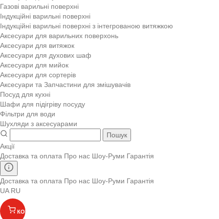
Газові варильні поверхні
Індукційні варильні поверхні
Індукційні варильні поверхні з інтегрованою витяжкою
Аксесуари для варильних поверхонь
Аксесуари для витяжок
Аксесуари для духових шаф
Аксесуари для мийок
Аксесуари для сортерів
Аксесуари та Запчастини для змішувачів
Посуд для кухні
Шафи для підігріву посуду
Фільтри для води
Шухляди з аксесуарами
Пошук
Акції
Доставка та оплата
Про нас
Шоу-Руми
Гарантія
Доставка та оплата
Про нас
Шоу-Руми
Гарантія
UA
RU
КОШИК
(
)