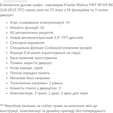
Електрична духова шафа - пароварка Franke Mythos FMY 99 HS BK
(116.0613.707) чорне скло на 73 літри з 19 функціями та 3 склом
дверцят.
Клас споживання електроенергії: A+
Кількість функцій: 18
60 автоматичних рецептів
Новий висококонтрастний 3,5″ TFT-дисплей
Сенсорне керування
Спеціальна функція Сookassist (помічник кухаря)
Функція Full steam (приготування на пару)
Багаторівневе приготування
Плавне закриття дверцят
Колір камери: сірий
Плоска передня панель
Металеві бічні напрямні
Телескопічні напрямні: 1 рівень
Кількість стекол у дверцятах: 3
Комплектація: 2 грати, 1 деко, 1 деко для пари
*** Виробник залишає за собою право на внесення змін до
конструкції, комплектації та дизайну приладу без попереднього