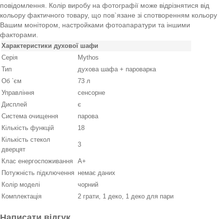
повідомлення. Колір виробу на фотографії може відрізнятися від
кольору фактичного товару, що пов`язане зі спотворенням кольору
Вашим монітором, настройками фотоапаратури та іншими
факторами.
Характеристики духової шафи
Серія
Mythos
Тип
духова шафа + пароварка
Об `єм
73 л
Управління
сенсорне
Дисплей
є
Система очищення
парова
Кількість функцій
18
Кількість стекол
3
дверцят
Клас енергоспоживання
А+
Потужність підключення
немає даних
Колір моделі
чорний
Комплектація
2 грати, 1 деко, 1 деко для пари
Написати відгук