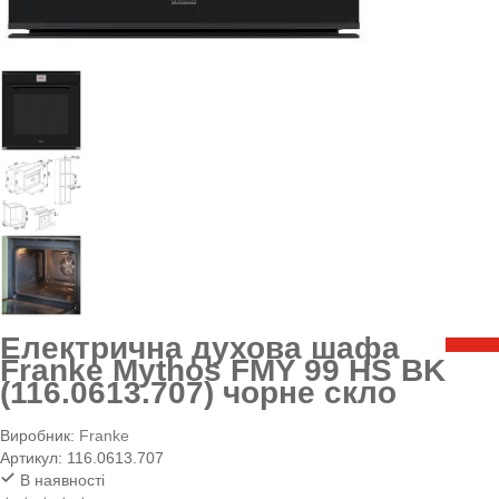
Електрична духова шафа
Franke Mythos FMY 99 HS BK
(116.0613.707) чорне скло
Виробник:
Franke
Артикул:
116.0613.707
В наявності