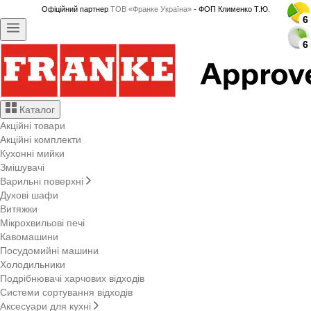
Офіційний партнер
ТОВ «Франке Україна»
- ФОП Клименко Т.Ю.
6
6
6
6
6
6
6
6
6
6
6
6
6
6
6
6
6
6
6
6
6
6
6
6
6
6
6
6
Каталог
Акційні товари
Акційні комплекти
Кухонні мийки
Змішувачі
Варильні поверхні
Духові шафи
Витяжки
Мікрохвильові печі
Кавомашини
Посудомийні машини
Холодильники
Подрібнювачі харчових відходів
Системи сортування відходів
Аксесуари для кухні