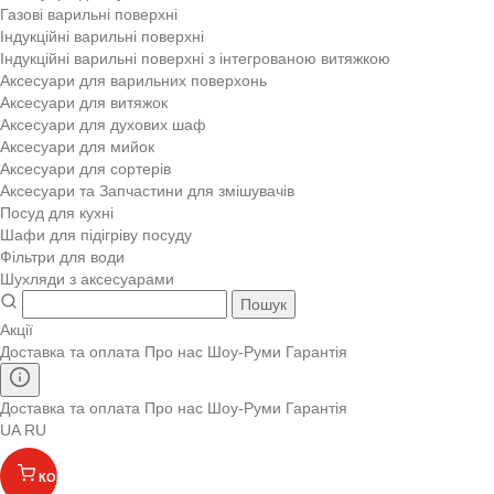
Газові варильні поверхні
Індукційні варильні поверхні
Індукційні варильні поверхні з інтегрованою витяжкою
Аксесуари для варильних поверхонь
Аксесуари для витяжок
Аксесуари для духових шаф
Аксесуари для мийок
Аксесуари для сортерів
Аксесуари та Запчастини для змішувачів
Посуд для кухні
Шафи для підігріву посуду
Фільтри для води
Шухляди з аксесуарами
Пошук
Акції
Доставка та оплата
Про нас
Шоу-Руми
Гарантія
Доставка та оплата
Про нас
Шоу-Руми
Гарантія
UA
RU
КОШИК
(
)