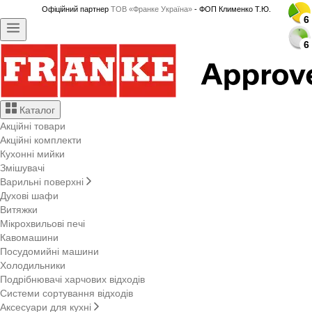
Офіційний партнер
ТОВ «Франке Україна»
- ФОП Клименко Т.Ю.
6
6
6
6
6
6
6
6
6
6
6
6
6
6
6
6
6
6
6
6
6
6
6
6
6
6
6
6
Каталог
Акційні товари
Акційні комплекти
Кухонні мийки
Змішувачі
Варильні поверхні
Духові шафи
Витяжки
Мікрохвильові печі
Кавомашини
Посудомийні машини
Холодильники
Подрібнювачі харчових відходів
Системи сортування відходів
Аксесуари для кухні