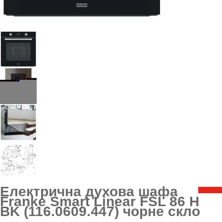
Електрична духова шафа
Franke Smart Linear FSL 86 H
BK (116.0609.447) чорне скло