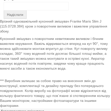
Надіслати
Врізний одноважільний кухонний змішувач Franke Maris Slim J
(115.0728.384) хром з поворотним виливом і важелем управління
збоку.
Кухонний змішувач з поворотним невитяжним виливом і бічним
важелем керування. Важіль відкривається вперед на кут 90°, тому
можна здійснювати монтаж впритул до стіни. Кут повороту виливу
складає, 360° тому водяний потік досягає більшої площі мийки, а
також такий змішувач можна монтувати в острівні кухні. Аератор
насичує водяний потік повітрям, завдяки чому краще працюють
миючі засоби а також економиться вода.
*** Виробник залишає за собою право на внесення змін до
конструкції, комплектації та дизайну приладу без попереднього
повідомлення. Колір виробу на фотографії може відрізнятися від
кольору фактичного товару, що пов`язане зі спотворенням кольору
Вашим монітором, настройками фотоапаратури та іншими
факторами.