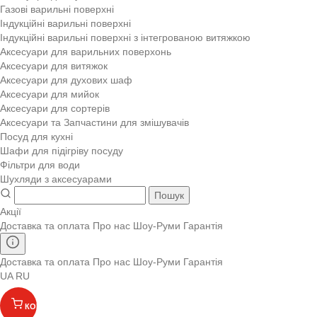
Газові варильні поверхні
Індукційні варильні поверхні
Індукційні варильні поверхні з інтегрованою витяжкою
Аксесуари для варильних поверхонь
Аксесуари для витяжок
Аксесуари для духових шаф
Аксесуари для мийок
Аксесуари для сортерів
Аксесуари та Запчастини для змішувачів
Посуд для кухні
Шафи для підігріву посуду
Фільтри для води
Шухляди з аксесуарами
Пошук
Акції
Доставка та оплата
Про нас
Шоу-Руми
Гарантія
Доставка та оплата
Про нас
Шоу-Руми
Гарантія
UA
RU
КОШИК
(
)