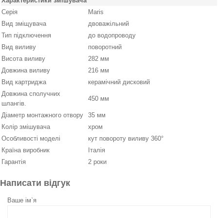
Характеристики змішувача
Серія
Maris
Вид зміщувача
двоважільний
Тип підключення
до водопроводу
Вид виливу
поворотний
Висота виливу
282 мм
Довжина виливу
216 мм
Вид картриджа
керамічний дисковий
Довжина сполучних
450 мм
шлангів.
Діаметр монтажного отвору
35 мм
Колір змішувача
хром
Особливості моделі
кут повороту виливу 360°
Країна виробник
Італія
Гарантія
2 роки
Написати відгук
Ваше ім`я