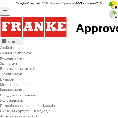
Офіційний партнер
ТОВ «Франке Україна»
- ФОП Клименко Т.Ю.
6
6
6
6
6
6
6
6
6
6
6
6
6
6
6
6
6
6
6
6
6
6
6
6
6
6
6
6
Каталог
Акційні товари
Акційні комплекти
Кухонні мийки
Змішувачі
Варильні поверхні
Духові шафи
Витяжки
Мікрохвильові печі
Кавомашини
Посудомийні машини
Холодильники
Подрібнювачі харчових відходів
Системи сортування відходів
Аксесуари для кухні