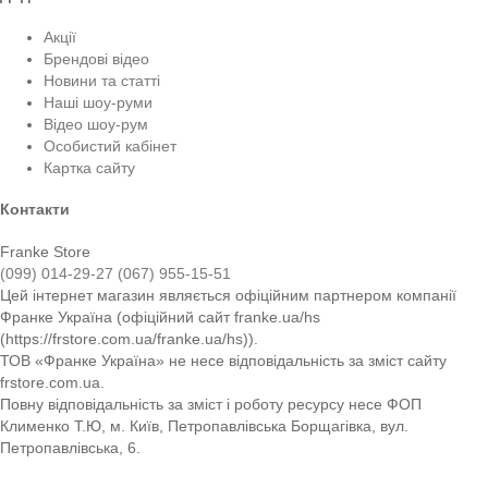
Акції
Брендові відео
Новини та статті
Наші шоу-руми
Відео шоу-рум
Особистий кабінет
Картка сайту
Контакти
Franke Store
(099) 014-29-27
(067) 955-15-51
Цей інтернет магазин являється офіційним партнером компанії
Франке Україна (офіційний сайт franke.ua/hs
(https://frstore.com.ua/franke.ua/hs)).
ТОВ «Франке Україна» не несе відповідальність за зміст сайту
frstore.com.ua.
Повну відповідальність за зміст і роботу ресурсу несе ФОП
Клименко Т.Ю, м. Київ, Петропавлівська Борщагівка, вул.
Петропавлівська, 6.