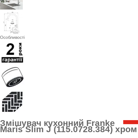
Особливості
Змішувач кухонний Franke
Maris Slim J (115.0728.384) хром