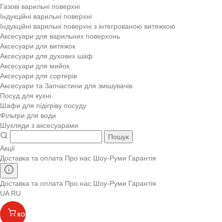
Газові варильні поверхні
Індукційні варильні поверхні
Індукційні варильні поверхні з інтегрованою витяжкою
Аксесуари для варильних поверхонь
Аксесуари для витяжок
Аксесуари для духових шаф
Аксесуари для мийок
Аксесуари для сортерів
Аксесуари та Запчастини для змішувачів
Посуд для кухні
Шафи для підігріву посуду
Фільтри для води
Шухляди з аксесуарами
Пошук
Акції
Доставка та оплата
Про нас
Шоу-Руми
Гарантія
Доставка та оплата
Про нас
Шоу-Руми
Гарантія
UA
RU
КОШИК
(
)