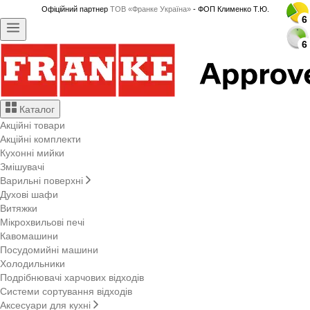
Офіційний партнер
ТОВ «Франке Україна»
- ФОП Клименко Т.Ю.
6
6
6
6
6
6
6
6
6
6
6
6
6
6
6
6
6
6
6
6
6
6
6
6
6
6
6
6
Каталог
Акційні товари
Акційні комплекти
Кухонні мийки
Змішувачі
Варильні поверхні
Духові шафи
Витяжки
Мікрохвильові печі
Кавомашини
Посудомийні машини
Холодильники
Подрібнювачі харчових відходів
Системи сортування відходів
Аксесуари для кухні