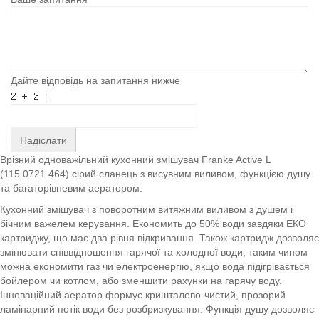
Дайте відповідь на запитання нижче
Надіслати
Врізний одноважільний кухонний змішувач Franke Active L
(115.0721.464) сірий сланець з висувним виливом, функцією душу
та багаторівневим аератором.
Кухонний змішувач з поворотним витяжним виливом з душем і
бічним важелем керування. Економить до 50% води завдяки ЕКО
картриджу, що має два рівня відкривання. Також картридж дозволяє
змінювати співвідношення гарячої та холодної води, таким чином
можна економити газ чи електроенергію, якщо вода підігрівається
бойлером чи котлом, або зменшити рахунки на гарячу воду.
Інноваційний аератор формує кришталево-чистий, прозорий
ламінарний потік води без розбризкування. Функція душу дозволяє