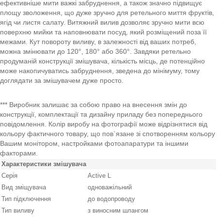
ефективніше мити важкі забруднення, а також значно підвищує
площу зволоження, що дуже зручно для ретельного миття фруктів,
ягід чи листя салату. Витяжний вилив дозволяє зручно мити всю
поверхню мийки та наповнювати посуд, який розміщений поза її
межами. Кут повороту виливу, в залежності від ваших потреб,
можна змінювати до 120°, 180° або 360°. Завдяки ретельно
продуманій конструкції змішувача, кількість місць, де потенційно
може накопичуватись забруднення, зведена до мінімуму, тому
доглядати за змішувачем дуже просто.
*** Виробник залишає за собою право на внесення змін до
конструкції, комплектації та дизайну приладу без попереднього
повідомлення. Колір виробу на фотографії може відрізнятися від
кольору фактичного товару, що пов`язане зі спотворенням кольору
Вашим монітором, настройками фотоапаратури та іншими
факторами.
Характеристики змішувача
Серія
Active L
Вид зміщувача
одноважільний
Тип підключення
до водопроводу
Тип виливу
з виносним шлангом