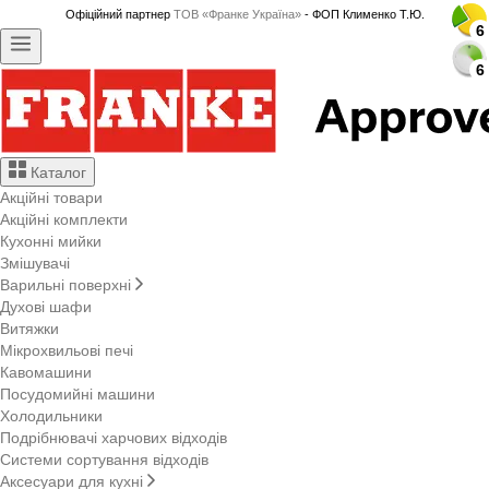
Офіційний партнер
ТОВ «Франке Україна»
- ФОП Клименко Т.Ю.
6
6
6
6
6
6
6
6
6
6
6
6
6
6
6
6
6
6
6
6
6
6
6
6
6
6
6
6
Каталог
Акційні товари
Акційні комплекти
Кухонні мийки
Змішувачі
Варильні поверхні
Духові шафи
Витяжки
Мікрохвильові печі
Кавомашини
Посудомийні машини
Холодильники
Подрібнювачі харчових відходів
Системи сортування відходів
Аксесуари для кухні