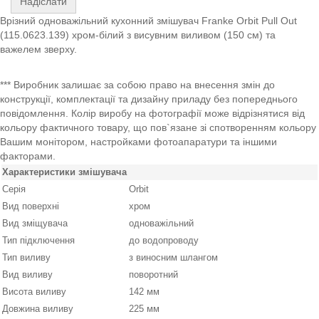
Надіслати
Врізний одноважільний кухонний змішувач Franke Orbit Pull Out
(115.0623.139) хром-білий з висувним виливом (150 см) та
важелем зверху.
*** Виробник залишає за собою право на внесення змін до
конструкції, комплектації та дизайну приладу без попереднього
повідомлення. Колір виробу на фотографії може відрізнятися від
кольору фактичного товару, що пов`язане зі спотворенням кольору
Вашим монітором, настройками фотоапаратури та іншими
факторами.
Характеристики змішувача
Серія
Orbit
Вид поверхні
хром
Вид зміщувача
одноважільний
Тип підключення
до водопроводу
Тип виливу
з виносним шлангом
Вид виливу
поворотний
Висота виливу
142 мм
Довжина виливу
225 мм