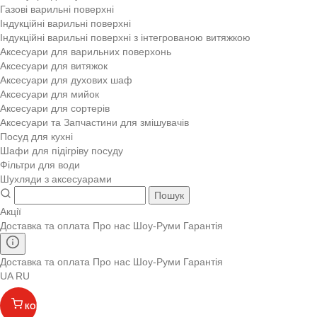
Газові варильні поверхні
Індукційні варильні поверхні
Індукційні варильні поверхні з інтегрованою витяжкою
Аксесуари для варильних поверхонь
Аксесуари для витяжок
Аксесуари для духових шаф
Аксесуари для мийок
Аксесуари для сортерів
Аксесуари та Запчастини для змішувачів
Посуд для кухні
Шафи для підігріву посуду
Фільтри для води
Шухляди з аксесуарами
Пошук
Акції
Доставка та оплата
Про нас
Шоу-Руми
Гарантія
Доставка та оплата
Про нас
Шоу-Руми
Гарантія
UA
RU
КОШИК
(
)