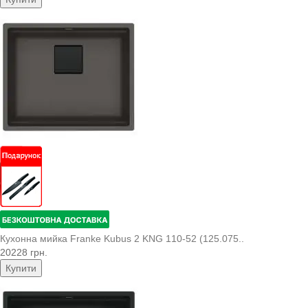
Кухонна мийка Franke Kubus 2 KNG 110-52 (125.075..
20228 грн.
Купити