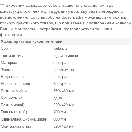
*** Виробник залишає за собою право на внесення змін до
конструкції, комплектації та дизайну приладу без попереднього
повідомлення. Колір виробу на фотографії може відрізнятися від
кольору фактичного товару, що пов`язане зі спотворенням кольору
Вашим монітором, настройками фотоапаратури та іншими
факторами.
Характеристики кухонної мийки
Серія
Kubus 2
Тип монтажу
під стільницю
Матеріал
фраграніт
Форма
прямокутна
Вид поверхні
фраграніт
Наявність крила
без крила
Розміри мийки
560x460 мм
Кількість чаш
одна
Розмір чаш(і)
520х420 мм
Глибина чаш(і)
200 мм
Мінімальна ширина шафи
600 мм
Монтажний отвір
520x420 мм