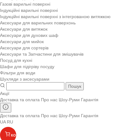
Газові варильні поверхні
Індукційні варильні поверхні
Індукційні варильні поверхні з інтегрованою витяжкою
Аксесуари для варильних поверхонь
Аксесуари для витяжок
Аксесуари для духових шаф
Аксесуари для мийок
Аксесуари для сортерів
Аксесуари та Запчастини для змішувачів
Посуд для кухні
Шафи для підігріву посуду
Фільтри для води
Шухляди з аксесуарами
Пошук
Акції
Доставка та оплата
Про нас
Шоу-Руми
Гарантія
Доставка та оплата
Про нас
Шоу-Руми
Гарантія
UA
RU
КОШИК
(
)