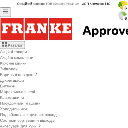
Офіційний партнер
ТОВ «Франке Україна»
- ФОП Клименко Т.Ю.
6
6
6
6
6
6
6
6
6
6
6
6
6
6
6
6
6
6
6
6
6
6
6
6
6
6
6
6
6
6
6
6
Каталог
Акційні товари
Акційні комплекти
Кухонні мийки
Змішувачі
Варильні поверхні
Духові шафи
Витяжки
Мікрохвильові печі
Кавомашини
Посудомийні машини
Холодильники
Подрібнювачі харчових відходів
Системи сортування відходів
Аксесуари для кухні