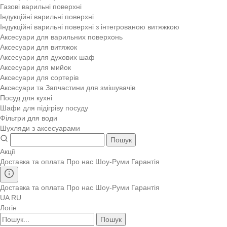
Газові варильні поверхні
Індукційні варильні поверхні
Індукційні варильні поверхні з інтегрованою витяжкою
Аксесуари для варильних поверхонь
Аксесуари для витяжок
Аксесуари для духових шаф
Аксесуари для мийок
Аксесуари для сортерів
Аксесуари та Запчастини для змішувачів
Посуд для кухні
Шафи для підігріву посуду
Фільтри для води
Шухляди з аксесуарами
Пошук
Акції
Доставка та оплата
Про нас
Шоу-Руми
Гарантія
Доставка та оплата
Про нас
Шоу-Руми
Гарантія
UA
RU
Логін
Пошук