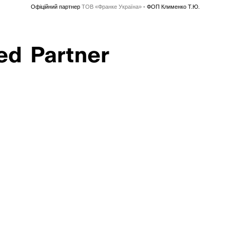
Офіційний партнер
ТОВ «Франке Україна»
- ФОП Клименко Т.Ю.