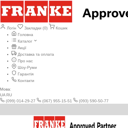
Логін
Закладки (0)
Кошик
Головна
Каталог
Акції
Доставка та оплата
Про нас
Шоу-Руми
Гарантія
Контакти
Мова:
UA
RU
(099) 014-29-27
(067) 955-15-51
(093) 590-50-77