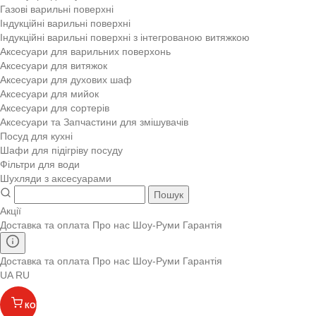
Газові варильні поверхні
Індукційні варильні поверхні
Індукційні варильні поверхні з інтегрованою витяжкою
Аксесуари для варильних поверхонь
Аксесуари для витяжок
Аксесуари для духових шаф
Аксесуари для мийок
Аксесуари для сортерів
Аксесуари та Запчастини для змішувачів
Посуд для кухні
Шафи для підігріву посуду
Фільтри для води
Шухляди з аксесуарами
Пошук
Акції
Доставка та оплата
Про нас
Шоу-Руми
Гарантія
Доставка та оплата
Про нас
Шоу-Руми
Гарантія
UA
RU
КОШИК
(
)