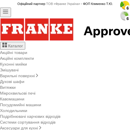
Офіційний партнер
ТОВ «Франке Україна»
- ФОП Клименко Т.Ю.
6
6
6
6
6
6
6
6
6
6
6
6
6
6
6
6
6
6
6
6
6
6
6
6
6
6
6
6
6
6
6
6
Каталог
Акційні товари
Акційні комплекти
Кухонні мийки
Змішувачі
Варильні поверхні
Духові шафи
Витяжки
Мікрохвильові печі
Кавомашини
Посудомийні машини
Холодильники
Подрібнювачі харчових відходів
Системи сортування відходів
Аксесуари для кухні