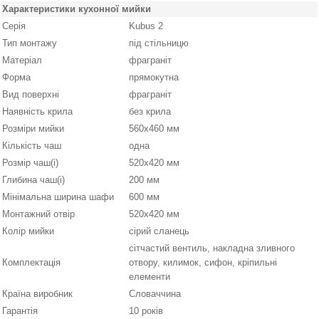
Характеристики кухонної мийки
Серія
Kubus 2
Тип монтажу
під стільницю
Матеріал
фраграніт
Форма
прямокутна
Вид поверхні
фраграніт
Наявність крила
без крила
Розміри мийки
560x460 мм
Кількість чаш
одна
Розмір чаш(і)
520х420 мм
Глибина чаш(і)
200 мм
Мінімальна ширина шафи
600 мм
Монтажний отвір
520x420 мм
Колір мийки
сірий сланець
сітчастий вентиль, накладна зливного
Комплектація
отвору, килимок, сифон, кріпильні
елементи
Країна виробник
Словаччина
Гарантія
10 років