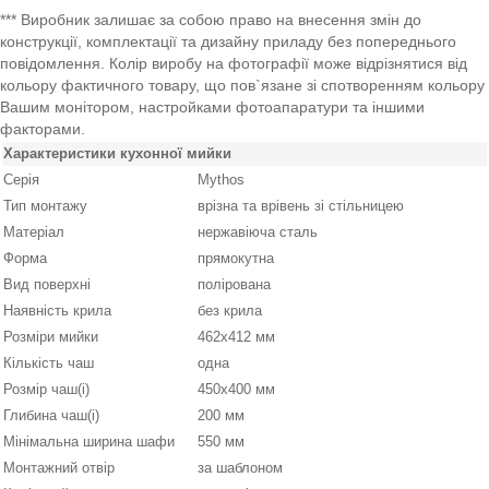
*** Виробник залишає за собою право на внесення змін до
конструкції, комплектації та дизайну приладу без попереднього
повідомлення. Колір виробу на фотографії може відрізнятися від
кольору фактичного товару, що пов`язане зі спотворенням кольору
Вашим монітором, настройками фотоапаратури та іншими
факторами.
Характеристики кухонної мийки
Серія
Mythos
Тип монтажу
врізна та врівень зі стільницею
Матеріал
нержавіюча сталь
Форма
прямокутна
Вид поверхні
полірована
Наявність крила
без крила
Розміри мийки
462х412 мм
Кількість чаш
одна
Розмір чаш(і)
450x400 мм
Глибина чаш(і)
200 мм
Мінімальна ширина шафи
550 мм
Монтажний отвір
за шаблоном