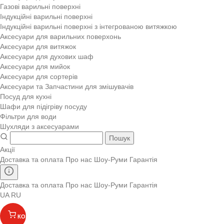
Газові варильні поверхні
Індукційні варильні поверхні
Індукційні варильні поверхні з інтегрованою витяжкою
Аксесуари для варильних поверхонь
Аксесуари для витяжок
Аксесуари для духових шаф
Аксесуари для мийок
Аксесуари для сортерів
Аксесуари та Запчастини для змішувачів
Посуд для кухні
Шафи для підігріву посуду
Фільтри для води
Шухляди з аксесуарами
Пошук
Акції
Доставка та оплата
Про нас
Шоу-Руми
Гарантія
Доставка та оплата
Про нас
Шоу-Руми
Гарантія
UA
RU
КОШИК
(
)