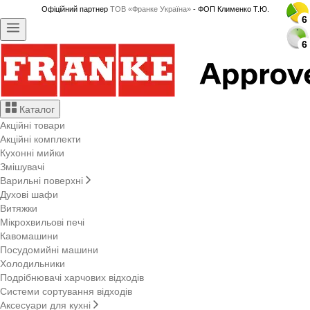
Офіційний партнер
ТОВ «Франке Україна»
- ФОП Клименко Т.Ю.
6
6
6
6
6
6
6
6
6
6
6
6
6
6
6
6
6
6
6
6
6
6
6
6
6
6
6
6
6
6
6
6
6
6
Каталог
Акційні товари
Акційні комплекти
Кухонні мийки
Змішувачі
Варильні поверхні
Духові шафи
Витяжки
Мікрохвильові печі
Кавомашини
Посудомийні машини
Холодильники
Подрібнювачі харчових відходів
Системи сортування відходів
Аксесуари для кухні