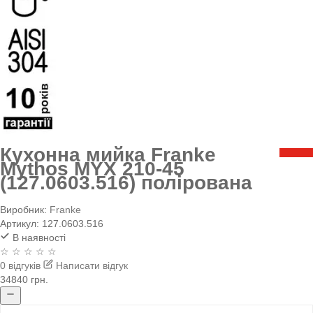
Кухонна мийка Franke
Mythos MYX 210-45
(127.0603.516) полірована
Виробник:
Franke
Артикул:
127.0603.516
В наявності
☆ ☆ ☆ ☆ ☆
0 відгуків
Написати відгук
34840 грн.