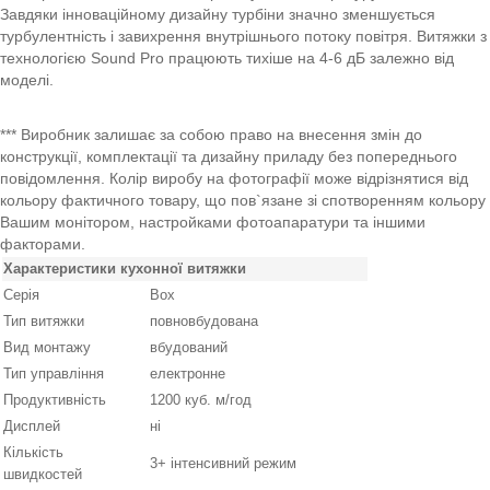
Завдяки інноваційному дизайну турбіни значно зменшується
турбулентність і завихрення внутрішнього потоку повітря. Витяжки з
технологією Sound Pro працюють тихіше на 4-6 дБ залежно від
моделі.
*** Виробник залишає за собою право на внесення змін до
конструкції, комплектації та дизайну приладу без попереднього
повідомлення. Колір виробу на фотографії може відрізнятися від
кольору фактичного товару, що пов`язане зі спотворенням кольору
Вашим монітором, настройками фотоапаратури та іншими
факторами.
Характеристики кухонної витяжки
Серія
Box
Тип витяжки
повновбудована
Вид монтажу
вбудований
Тип управління
електронне
Продуктивність
1200 куб. м/год
Дисплей
ні
Кількість
3+ інтенсивний режим
швидкостей