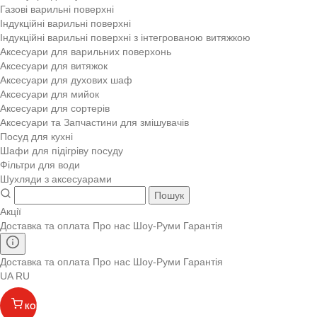
Газові варильні поверхні
Індукційні варильні поверхні
Індукційні варильні поверхні з інтегрованою витяжкою
Аксесуари для варильних поверхонь
Аксесуари для витяжок
Аксесуари для духових шаф
Аксесуари для мийок
Аксесуари для сортерів
Аксесуари та Запчастини для змішувачів
Посуд для кухні
Шафи для підігріву посуду
Фільтри для води
Шухляди з аксесуарами
Пошук
Акції
Доставка та оплата
Про нас
Шоу-Руми
Гарантія
Доставка та оплата
Про нас
Шоу-Руми
Гарантія
UA
RU
КОШИК
(
)