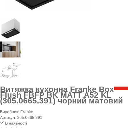
Витяжка кухонна Franke Box
Flush FBFP BK MATT A52 KL
(305.0665.391) чорний матовий
Виробник:
Franke
Артикул:
305.0665.391
В наявності