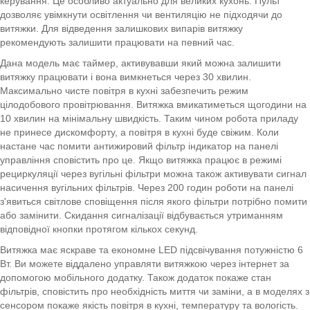
керування. Це особливо актуально для великих кухонь. Пульт
дозволяє увімкнути освітлення чи вентиляцію не підходячи до
витяжки. Для відведення залишкових випарів витяжку
рекомендують залишити працювати на певний час.
Дана модель має таймер, активувавши який можна залишити
витяжку працювати і вона вимкнеться через 30 хвилин.
Максимально чисте повітря в кухні забезпечить режим
цілодобового провітрювання. Витяжка вмикатиметься щогодини на
10 хвилин на мінімальну швидкість. Таким чином робота приладу
не принесе дискомфорту, а повітря в кухні буде свіжим. Коли
настане час помити антижировий фільтр індикатор на панелі
управління сповістить про це. Якщо витяжка працює в режимі
рециркуляції через вугільні фільтри можна також активувати сигнал
насичення вугільних фільтрів. Через 200 годин роботи на панелі
з'явиться світлове сповіщення після якого фільтри потрібно помити
або замінити. Скидання сигналізації відбувається утриманням
відповідної кнопки протягом кількох секунд.
Витяжка має яскраве та економне LED підсвічування потужністю 6
Вт. Ви можете віддалено управляти витяжкою через інтернет за
допомогою мобільного додатку. Також додаток покаже стан
фільтрів, сповістить про необхідність миття чи заміни, а в моделях з
сенсором покаже якість повітря в кухні, температуру та вологість.