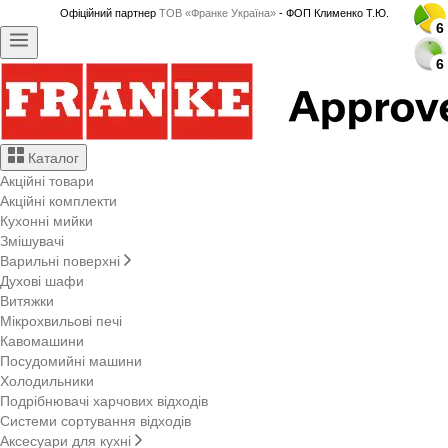
Офіційний партнер
ТОВ «Франке Україна»
- ФОП Клименко Т.Ю.
6
6
6
6
6
6
6
6
6
6
6
6
6
6
6
6
6
6
6
6
6
6
6
6
6
6
6
6
6
6
Каталог
Акційні товари
Акційні комплекти
Кухонні мийки
Змішувачі
Варильні поверхні
Духові шафи
Витяжки
Мікрохвильові печі
Кавомашини
Посудомийні машини
Холодильники
Подрібнювачі харчових відходів
Системи сортування відходів
Аксесуари для кухні