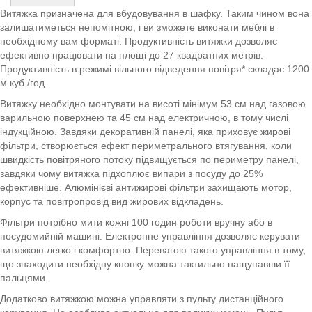
Витяжка призначена для вбудовування в шафку. Таким чином вона
залишатиметься непомітною, і ви зможете виконати меблі в
необхідному вам форматі. Продуктивність витяжки дозволяє
ефективно працювати на площі до 27 квадратних метрів.
Продуктивність в режимі вільного відведення повітря* складає 1200
м куб./год.
Витяжку необхідно монтувати на висоті мінімум 53 см над газовою
варильною поверхнею та 45 см над електричною, в тому числі
індукційною. Завдяки декоративній панелі, яка приховує жирові
фільтри, створюється ефект периметрального втягування, коли
швидкість повітряного потоку підвищується по периметру панелі,
завдяки чому витяжка підхоплює випари з посуду до 25%
ефективніше. Алюмінієві антижирові фільтри захищають мотор,
корпус та повітропровід вид жирових відкладень.
Фільтри потрібно мити кожні 100 годин роботи вручну або в
посудомийній машині. Електронне управління дозволяє керувати
витяжкою легко і комфортно. Перевагою такого управління в тому,
що знаходити необхідну кнопку можна тактильно нащупавши її
пальцями.
Додатково витяжкою можна управляти з пульту дистанційного