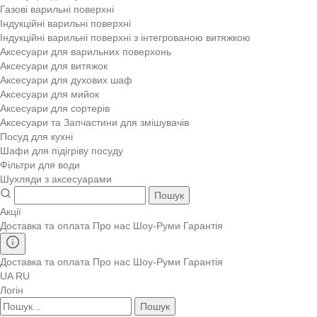
Газові варильні поверхні
Індукційні варильні поверхні
Індукційні варильні поверхні з інтегрованою витяжкою
Аксесуари для варильних поверхонь
Аксесуари для витяжок
Аксесуари для духових шаф
Аксесуари для мийок
Аксесуари для сортерів
Аксесуари та Запчастини для змішувачів
Посуд для кухні
Шафи для підігріву посуду
Фільтри для води
Шухляди з аксесуарами
Пошук
Акції
Доставка та оплата
Про нас
Шоу-Руми
Гарантія
Доставка та оплата
Про нас
Шоу-Руми
Гарантія
UA
RU
Логін
Пошук