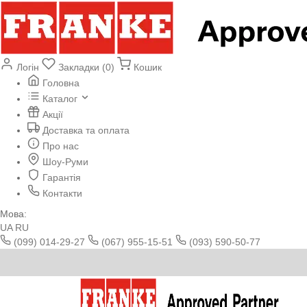
Логін
Закладки (0)
Кошик
Головна
Каталог
Акції
Доставка та оплата
Про нас
Шоу-Руми
Гарантія
Контакти
Мова:
UA
RU
(099) 014-29-27
(067) 955-15-51
(093) 590-50-77