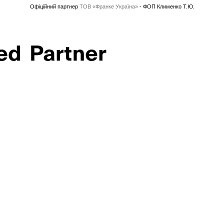
Офіційний партнер
ТОВ «Франке Україна»
- ФОП Клименко Т.Ю.