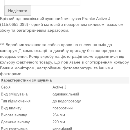
Надіслати
Врізний одноважільний кухонний змішувач Franke Active J
(115.0653.398) чорний матовий з поворотним виливом, важелем
збоку та багаторівневим аератором.
*** Виробник залишає за собою право на внесення змін до
конструкції, комплектації та дизайну приладу без попереднього
повідомлення. Колір виробу на фотографії може відрізнятися від
кольору фактичного товару, що пов`язане зі спотворенням кольору
Вашим монітором, настройками фотоапаратури та іншими
факторами.
Характеристики змішувача
Серія
Active J
Вид зміщувача
одноважільний
Тип підключення
до водопроводу
Вид виливу
поворотний
Висота виливу
264 мм
Довжина виливу
220 мм
Вид картриджа
керамічний