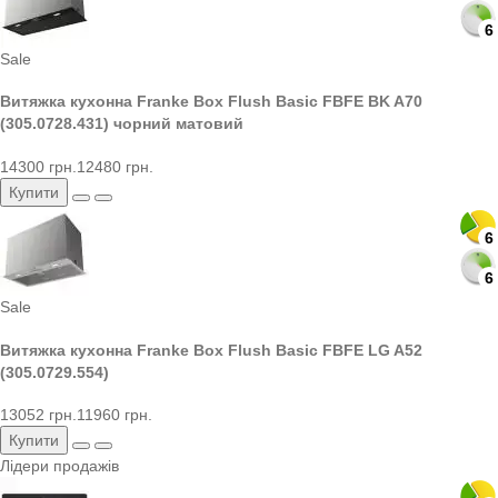
6
6
Sale
Витяжка кухонна Franke Box Flush Basic FBFE BK A70
(305.0728.431) чорний матовий
14300 грн.
12480 грн.
Купити
6
6
6
6
Sale
Витяжка кухонна Franke Box Flush Basic FBFE LG A52
(305.0729.554)
13052 грн.
11960 грн.
Купити
Лідери продажів