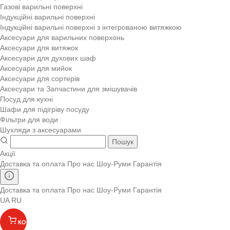
Газові варильні поверхні
Індукційні варильні поверхні
Індукційні варильні поверхні з інтегрованою витяжкою
Аксесуари для варильних поверхонь
Аксесуари для витяжок
Аксесуари для духових шаф
Аксесуари для мийок
Аксесуари для сортерів
Аксесуари та Запчастини для змішувачів
Посуд для кухні
Шафи для підігріву посуду
Фільтри для води
Шухляди з аксесуарами
Пошук
Акції
Доставка та оплата
Про нас
Шоу-Руми
Гарантія
Доставка та оплата
Про нас
Шоу-Руми
Гарантія
UA
RU
КОШИК
(
)