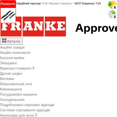
Офіційний партнер
ТОВ «Франке Україна»
- ФОП Клименко Т.Ю.
6
6
Каталог
Акційні товари
Акційні комплекти
Кухонні мийки
Змішувачі
Варильні поверхні
Духові шафи
Витяжки
Мікрохвильові печі
Кавомашини
Посудомийні машини
Холодильники
Подрібнювачі харчових відходів
Системи сортування відходів
Аксесуари для кухні