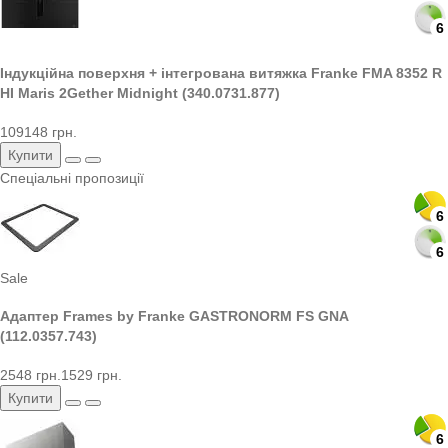
6
Індукційна поверхня + інтегрована витяжка Franke FMA 8352 R
HI Maris 2Gether Midnight (340.0731.877)
109148 грн.
Купити
Спеціальні пропозиції
6
6
6
6
Sale
Адаптер Frames by Franke GASTRONORM FS GNA
(112.0357.743)
2548 грн.
1529 грн.
Купити
6
6